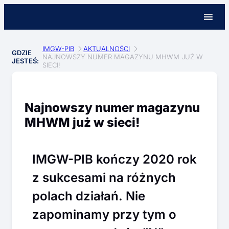
IMGW-PIB
AKTUALNOŚCI
GDZIE
NAJNOWSZY NUMER MAGAZYNU MHWM JUŻ W
JESTEŚ:
SIECI!
Najnowszy numer magazynu
MHWM już w sieci!
IMGW-PIB kończy 2020 rok
z sukcesami na różnych
polach działań. Nie
zapominamy przy tym o