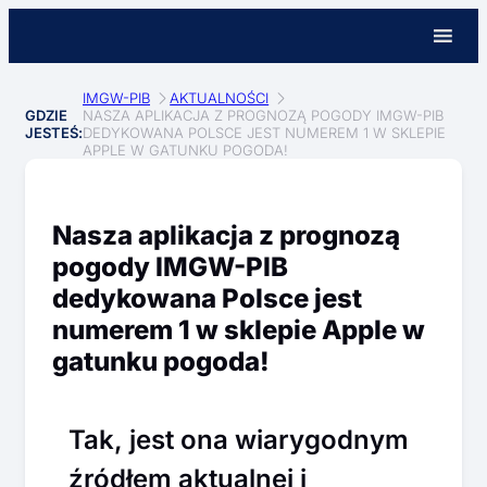
IMGW-PIB
AKTUALNOŚCI
GDZIE
NASZA APLIKACJA Z PROGNOZĄ POGODY IMGW-PIB
JESTEŚ:
DEDYKOWANA POLSCE JEST NUMEREM 1 W SKLEPIE
APPLE W GATUNKU POGODA!
Nasza aplikacja z prognozą
pogody IMGW-PIB
dedykowana Polsce jest
numerem 1 w sklepie Apple w
gatunku pogoda!
Tak, jest ona wiarygodnym
źródłem aktualnej i