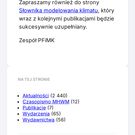
Zapraszamy również do strony
Słownika modelowania klimatu
, który
wraz z kolejnymi publikacjami będzie
sukcesywnie uzupełniany.
Zespół PFiMK
NA TEJ STRONIE
Aktualności
(2 440)
Czasopismo MHWM
(12)
Publikacje
(7)
Wydarzenia
(65)
Wydawnictwa
(56)