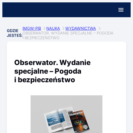
IMGW-PIB
NAUKA
WYDAWNICTWA
GDZIE
OBSERWATOR. WYDANIE SPECJALNE – POGODA
JESTEŚ:
I BEZPIECZEŃSTWO
Obserwator. Wydanie
specjalne – Pogoda
i bezpieczeństwo