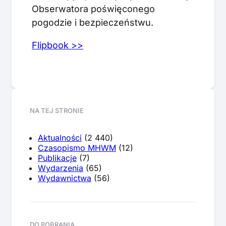
Obserwatora poświęconego
pogodzie i bezpieczeństwu.
Flipbook >>
NA TEJ STRONIE
Aktualności
(2 440)
Czasopismo MHWM
(12)
Publikacje
(7)
Wydarzenia
(65)
Wydawnictwa
(56)
DO POBRANIA