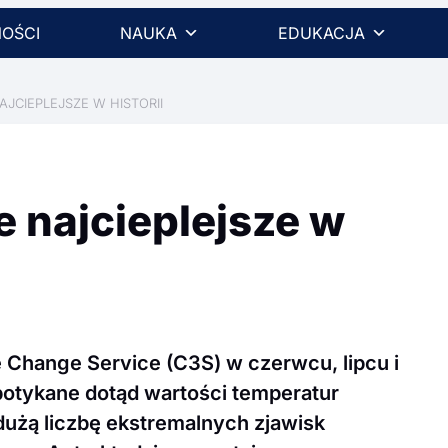
OŚCI
NAUKA
EDUKACJA
AJCIEPLEJSZE W HISTORII
e najcieplejsze w
Change Service (C3S) w czerwcu, lipcu i
potykane dotąd wartości temperatur
dużą liczbę ekstremalnych zjawisk