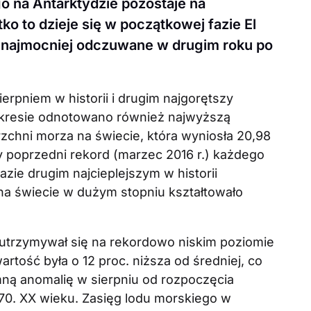
 na Antarktydzie pozostaje na
o to dzieje się w początkowej fazie El
ej najmocniej odczuwane w drugim roku po
ierpniem w historii i drugim najgorętszy
okresie odnotowano również najwyższą
zchni morza na świecie, która wyniosła 20,98
y poprzedni rekord (marzec 2016 r.) każdego
razie drugim najcieplejszym w historii
na świecie w dużym stopniu kształtowało
 utrzymywał się na rekordowo niskim poziomie
artość była o 12 proc. niższa od średniej, co
ną anomalię w sierpniu od rozpoczęcia
t 70. XX wieku. Zasięg lodu morskiego w