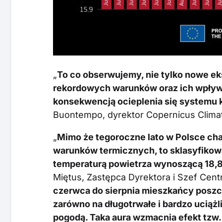
„
To co obserwujemy, nie tylko nowe ek
rekordowych warunków oraz ich wpływ n
konsekwencją ocieplenia się systemu 
Buontempo, dyrektor Copernicus Clim
„
Mimo że tegoroczne lato w Polsce cha
warunków termicznych, to sklasyfikowan
temperaturą powietrza wynoszącą 18,8 
Miętus, Zastępca Dyrektora i Szef Cen
czerwca do sierpnia mieszkańcy poszcz
zarówno na długotrwałe i bardzo uciążl
pogodą. Taka aura wzmacnia efekt tzw. 