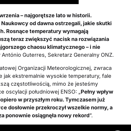
rzenia – najgorętsze lato w historii.
 Naukowcy od dawna ostrzegali, jakie skutki
ch. Rosnące temperatury wymagają
zą teraz zwiększyć nacisk na rozwiązania
jgorszego chaosu klimatycznego – i nie
ał António Guterres, Sekretarz Generalny ONZ.
iatowej Organizacji Meteorologicznej, zwraca
e jak ekstremalnie wysokie temperatury, fale
szą częstotliwością, mimo że jesteśmy
e oscylacji południowej ENSO: „
Pełny wpływ
dopiero w przyszłym roku. Tymczasem już
yce dosłownie przekroczył wszelkie normy, a
za ponownie osiągnęła nowy rekord
”.