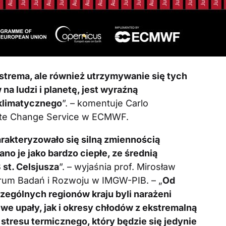
strema, ale również utrzymywanie się tych
a ludzi i planetę, jest wyraźną
klimatycznego
”. – komentuje Carlo
ate Change Service w ECMWF.
rakteryzowało się silną zmiennością
o je jako bardzo ciepłe, ze średnią
st. Celsjusza
”. – wyjaśnia prof. Mirosław
trum Badań i Rozwoju w IMGW-PIB. – „
Od
ególnych regionów kraju byli narażeni
iwe upały, jak i okresy chłodów z ekstremalną
stresu termicznego, który będzie się jedynie