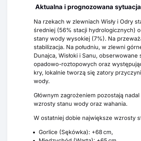
Aktualna i prognozowana sytuacja
Na rzekach w zlewniach Wisły i Odry st
średniej (56% stacji hydrologicznych) 
stany wody wysokiej (7%). Na przeważ
stabilizacja. Na południu, w zlewni gór
Dunajca, Wisłoki i Sanu, obserwowan
opadowo-roztopowych oraz występując
kry, lokalnie tworzą się zatory przyczy
wody.
Głównym zagrożeniem pozostają nadal 
wzrosty stanu wody oraz wahania.
W ostatniej dobie największe wzrosty 
Gorlice (Sękówka): +68 cm,
Międzychód (Warta): +65 cm,