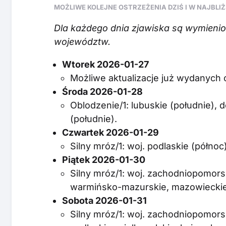
MOŻLIWE KOLEJNE OSTRZEŻENIA DZIŚ I W NAJBLI
Dla każdego dnia zjawiska są wymienione
województw.
Wtorek 2026-01-27
Możliwe aktualizacje już wydanych
Środa 2026-01-28
Oblodzenie/1: lubuskie (południe), d
(południe).
Czwartek 2026-01-29
Silny mróz/1: woj. podlaskie (półno
Piątek 2026-01-30
Silny mróz/1: woj. zachodniopomor
warmińsko-mazurskie, mazowieckie, 
Sobota 2026-01-31
Silny mróz/1: woj. zachodniopomor