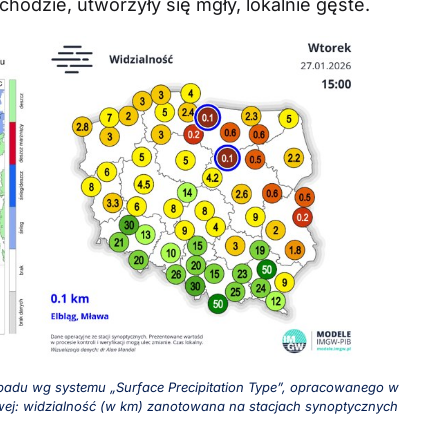
odzie, utworzyły się mgły, lokalnie gęste.
a opadu wg systemu „Surface Precipitation Type”, opracowanego w
ej: widzialność (w km) zanotowana na stacjach synoptycznych