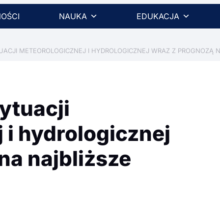
OŚCI
NAUKA
EDUKACJA
ACJI METEOROLOGICZNEJ I HYDROLOGICZNEJ WRAZ Z PROGNOZĄ NA 
tuacji
 i hydrologicznej
na najbliższe