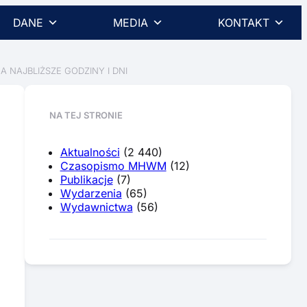
DANE
MEDIA
KONTAKT
NAJBLIŻSZE GODZINY I DNI
NA TEJ STRONIE
Aktualności
(2 440)
Czasopismo MHWM
(12)
Publikacje
(7)
Wydarzenia
(65)
Wydawnictwa
(56)