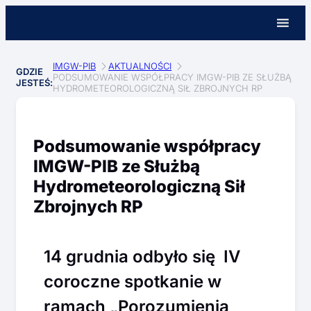
IMGW-PIB
AKTUALNOŚCI
GDZIE
PODSUMOWANIE WSPÓŁPRACY IMGW-PIB ZE SŁUŻBĄ
JESTEŚ:
HYDROMETEOROLOGICZNĄ SIŁ ZBROJNYCH RP
Podsumowanie współpracy
IMGW-PIB ze Służbą
Hydrometeorologiczną Sił
Zbrojnych RP
14 grudnia odbyło się IV
coroczne spotkanie w
ramach „Porozumienia