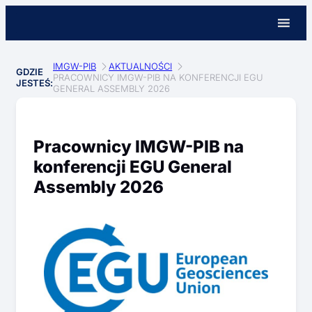
IMGW-PIB
AKTUALNOŚCI
GDZIE
PRACOWNICY IMGW-PIB NA KONFERENCJI EGU
JESTEŚ:
GENERAL ASSEMBLY 2026
Pracownicy IMGW-PIB na
konferencji EGU General
Assembly 2026