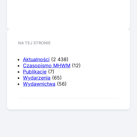
NA TEJ STRONIE
Aktualności
(2 438)
Czasopismo MHWM
(12)
Publikacje
(7)
Wydarzenia
(65)
Wydawnictwa
(56)