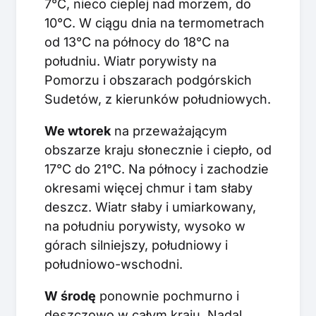
7°C, nieco cieplej nad morzem, do
10°C. W ciągu dnia na termometrach
od 13°C na północy do 18°C na
południu. Wiatr porywisty na
Pomorzu i obszarach podgórskich
Sudetów, z kierunków południowych.
We wtorek
na przeważającym
obszarze kraju słonecznie i ciepło, od
17°C do 21°C. Na północy i zachodzie
okresami więcej chmur i tam słaby
deszcz. Wiatr słaby i umiarkowany,
na południu porywisty, wysoko w
górach silniejszy, południowy i
południowo-wschodni.
W środę
ponownie pochmurno i
deszczowo w całym kraju. Nadal