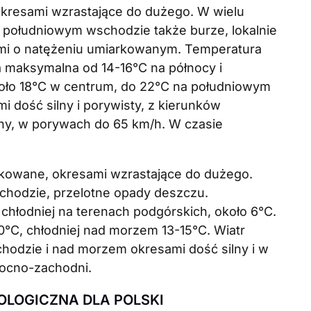
resami wzrastające do dużego. W wielu
 południowym wschodzie także burze, lokalnie
mi o natężeniu umiarkowanym. Temperatura
 maksymalna od 14-16°C na północy i
oło 18°C w centrum, do 22°C na południowym
 dość silny i porywisty, z kierunków
ny, w porywach do 65 km/h. W czasie
rkowane, okresami wzrastające do dużego.
chodzie, przelotne opady deszczu.
chłodniej na terenach podgórskich, około 6°C.
°C, chłodniej nad morzem 13-15°C. Wiatr
hodzie i nad morzem okresami dość silny i w
ocno-zachodni.
LOGICZNA DLA POLSKI