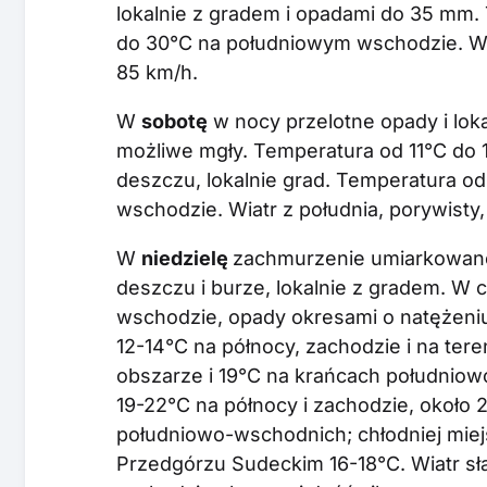
lokalnie z gradem i opadami do 35 mm
do 30°C na południowym wschodzie. Wia
85 km/h.
W
sobotę
w nocy przelotne opady i loka
możliwe mgły. Temperatura od 11°C do 
deszczu, lokalnie grad. Temperatura 
wschodzie. Wiatr z południa, porywisty
W
niedzielę
zachmurzenie umiarkowane 
deszczu i burze, lokalnie z gradem. W
wschodzie, opady okresami o natężen
12-14°C na północy, zachodzie i na te
obszarze i 19°C na krańcach południ
19-22°C na północy i zachodzie, około 
południowo-wschodnich; chłodniej miej
Przedgórzu Sudeckim 16-18°C. Wiatr sł