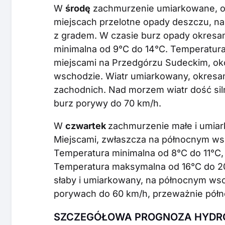
W
środę
zachmurzenie umiarkowane, ok
miejscach przelotne opady deszczu, na
z gradem. W czasie burz opady okresa
minimalna od 9°C do 14°C. Temperatura
miejscami na Przedgórzu Sudeckim, ok
wschodzie. Wiatr umiarkowany, okresami
zachodnich. Nad morzem wiatr dość sil
burz porywy do 70 km/h.
W
czwartek
zachmurzenie małe i umia
Miejscami, zwłaszcza na północnym ws
Temperatura minimalna od 8°C do 11°C, 
Temperatura maksymalna od 16°C do 20
słaby i umiarkowany, na północnym wsc
porywach do 60 km/h, przeważnie półn
SZCZEGÓŁOWA PROGNOZA HYDRO