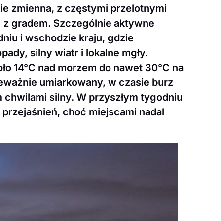
ie zmienna, z częstymi przelotnymi
ie z gradem. Szczególnie aktywne
niu i wschodzie kraju, gdzie
dy, silny wiatr i lokalne mgły.
oło 14°C nad morzem do nawet 30°C na
eważnie umiarkowany, w czasie burz
 chwilami silny. W przyszłym tygodniu
j przejaśnień, choć miejscami nadal