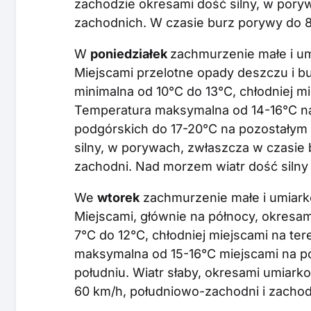
zachodzie okresami dość silny, w pory
zachodnich. W czasie burz porywy do 
W
poniedziałek
zachmurzenie małe i u
Miejscami przelotne opady deszczu i bu
minimalna od 10°C do 13°C, chłodniej m
Temperatura maksymalna od 14-16°C na
podgórskich do 17-20°C na pozostałym
silny, w porywach, zwłaszcza w czasie 
zachodni. Nad morzem wiatr dość silny 
We
wtorek
zachmurzenie małe i umiark
Miejscami, głównie na północy, okresa
7°C do 12°C, chłodniej miejscami na te
maksymalna od 15-16°C miejscami na pó
południu. Wiatr słaby, okresami umiar
60 km/h, południowo-zachodni i zachod