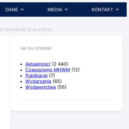
DANE
MEDIA
KONTAKT
NI (06.06-12.06.2025 R.)
NA TEJ STRONIE
Aktualności
(2 440)
Czasopismo MHWM
(12)
Publikacje
(7)
Wydarzenia
(65)
Wydawnictwa
(56)