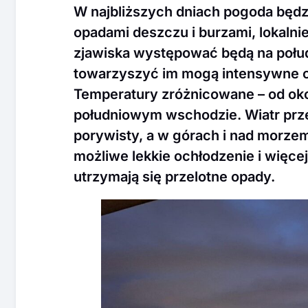
W najbliższych dniach pogoda będz
opadami deszczu i burzami, lokaln
zjawiska występować będą na połud
towarzyszyć im mogą intensywne opa
Temperatury zróżnicowane – od ok
południowym wschodzie. Wiatr prz
porywisty, a w górach i nad morzem
możliwe lekkie ochłodzenie i więce
utrzymają się przelotne opady.