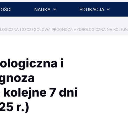
OŚCI
NAUKA
EDUKACJA
GICZNA I SZCZEGÓŁOWA PROGNOZA HYDROLOGICZNA NA KOLEJNE 7 D
ologiczna i
ognoza
kolejne 7 dni
5 r.)