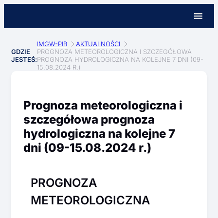
IMGW-PIB
AKTUALNOŚCI
GDZIE
PROGNOZA METEOROLOGICZNA I SZCZEGÓŁOWA
JESTEŚ:
PROGNOZA HYDROLOGICZNA NA KOLEJNE 7 DNI (09-
15.08.2024 R.)
Prognoza meteorologiczna i
szczegółowa prognoza
hydrologiczna na kolejne 7
dni (09-15.08.2024 r.)
PROGNOZA
METEOROLOGICZNA