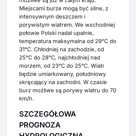
możliwe są już w całym kraju.
Miejscami burze mogą być silne, z
intensywnym deszczem i
porywistym wiatrem. We wschodniej
połowie Polski nadal upalnie,
temperatura maksymalna od 29°C do
31°C. Chłodniej na zachodzie, od
25°C do 28°C, najchłodniej nad
morzem, od 23°C do 25°C. Wiatr
będzie umiarkowany, południowy
skręcający na zachodni. W czasie
burz możliwe są porywy wiatru do 70
km/h.
SZCZEGÓŁOWA
PROGNOZA
HYDROLOGICZNA