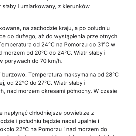
r słaby i umiarkowany, z kierunków
owane, na zachodzie kraju, a po południu
ące do dużego, aż do wystąpienia przelotnych
 Temperatura od 24°C na Pomorzu do 31°C w
 morzem od 20°C do 24°C. Wiatr słaby i
 w porywach do 70 km/h.
 i burzowo. Temperatura maksymalna od 28°C
, od 22°C do 27°C. Wiatr słaby i
h, nad morzem okresami północny. W czasie
 napłynąć chłodniejsze powietrze z
zie i południu będzie nadal upalnie i
około 22°C na Pomorzu i nad morzem do