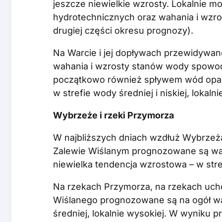
jeszcze niewielkie wzrosty. Lokalnie m
hydrotechnicznych oraz wahania i wzro
drugiej części okresu prognozy).
Na Warcie i jej dopływach przewidywane s
wahania i wzrosty stanów wody spowo
początkowo również spływem wód opad
w strefie wody średniej i niskiej, lokalni
Wybrzeże i rzeki Przymorza
W najbliższych dniach wzdłuż Wybrzeża
Zalewie Wiślanym prognozowane są wah
niewielka tendencja wzrostowa – w stref
Na rzekach Przymorza, na rzekach ucho
Wiślanego prognozowane są na ogół wah
średniej, lokalnie wysokiej. W wyniku 