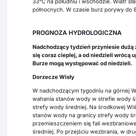
33°C na południu i wschodzie. Wiatr sł
północnych. W czasie burz porywy do 
PROGNOZA HYDROLOGICZNA
Nadchodzący tydzień przyniesie dużą 
się coraz cieplej, a od niedzieli wrócą
Burze mogą występować od niedzieli.
Dorzecze Wisły
W nadchodzącym tygodniu na górnej Wi
wahania stanów wody w strefie wody śre
strefy wody średniej. Na środkowej Wi
stanów wody na granicy strefy wody śre
przemieszczeniem się fali wezbraniow
średniej. Po przejściu wezbrania, w d