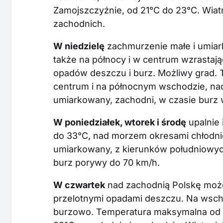
Zamojszczyźnie, od 21°C do 23°C. Wiat
zachodnich.
W niedzielę
zachmurzenie małe i umiark
także na północy i w centrum wzrastaj
opadów deszczu i burz. Możliwy grad.
centrum i na północnym wschodzie, nad
umiarkowany, zachodni, w czasie burz
W poniedziałek, wtorek i środę
upalnie
do 33°C, nad morzem okresami chłodniej
umiarkowany, z kierunków południowyc
burz porywy do 70 km/h.
W czwartek
nad zachodnią Polskę może
przelotnymi opadami deszczu. Na wschod
burzowo. Temperatura maksymalna od 