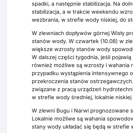
spadki, a następnie stabilizacja. Na d
stabilizacja, a w trakcie weekendu wz
wezbrania, w strefie wody niskiej, do s
W zlewniach dopływów górnej Wisły pro
stanów wody. W czwartek (10.08) w zl
większe wzrosty stanów wody spowo
W dalszej części tygodnia, jeśli pojawi
również możliwe są wzrosty i wahania r
przypadku wystąpienia intensywnego op
przekroczenia stanów ostrzegawczych.
związane z pracą urządzeń hydrotechni
w strefie wody średniej, lokalnie niskiej 
W zlewni Bugu i Narwi prognozowane są 
Lokalnie możliwe są wahania spowodo
stany wody układać się będą w strefie wo