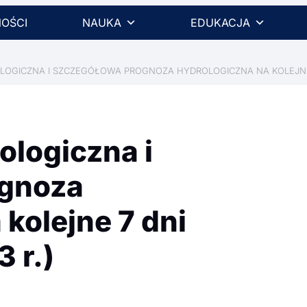
OŚCI
NAUKA
EDUKACJA
GICZNA I SZCZEGÓŁOWA PROGNOZA HYDROLOGICZNA NA KOLEJNE 7 D
ologiczna i
ognoza
kolejne 7 dni
 r.)