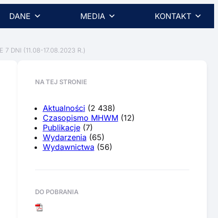
DANE
MEDIA
KONTAKT
NI (11.08-17.08.2023 R.)
NA TEJ STRONIE
Aktualności
(2 438)
Czasopismo MHWM
(12)
Publikacje
(7)
Wydarzenia
(65)
Wydawnictwa
(56)
DO POBRANIA