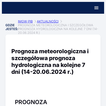
IMGW-PIB
AKTUALNOŚCI
GDZIE
PROGNOZA METEOROLOGICZNA I SZCZEGÓŁOWA
JESTEŚ:
PROGNOZA HYDROLOGICZNA NA KOLEJNE 7 DNI (14-
20.06.2024 R.)
Prognoza meteorologiczna i
szczegółowa prognoza
hydrologiczna na kolejne 7
dni (14-20.06.2024 r.)
PROGNOZA