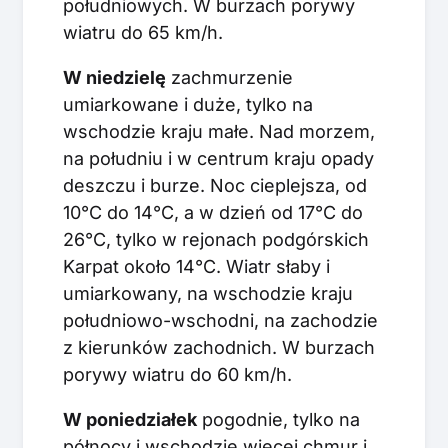
południowych. W burzach porywy
wiatru do 65 km/h.
W niedzielę
zachmurzenie
umiarkowane i duże, tylko na
wschodzie kraju małe. Nad morzem,
na południu i w centrum kraju opady
deszczu i burze. Noc cieplejsza, od
10°C do 14°C, a w dzień od 17°C do
26°C, tylko w rejonach podgórskich
Karpat około 14°C. Wiatr słaby i
umiarkowany, na wschodzie kraju
południowo-wschodni, na zachodzie
z kierunków zachodnich. W burzach
porywy wiatru do 60 km/h.
W poniedziałek
pogodnie, tylko na
północy i wschodzie więcej chmur i