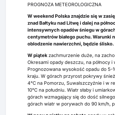
PROGNOZA METEOROLOGICZNA
W weekend Polska znajdzie się w zasi
znad Bałtyku nad Litwę i dalej na pół
intensywnych opadów śniegu w górach.
centymetrów białego puchu. Warunki n
oblodzenie nawierzchni, będzie ślisko.
W piątek
zachmurzenie duże, na zachodz
Okresami opady deszczu, na północy i 
Prognozowana wysokość opadu do 5-10
kraju. W górach przyrost pokrywy śnie
4°C na Pomorzu, Suwalszczyźnie i w re
10°C na południu. Wiatr słaby i umiark
górach wzmagający się do dość silneg
górach wiatr w porywach do 90 km/h, p