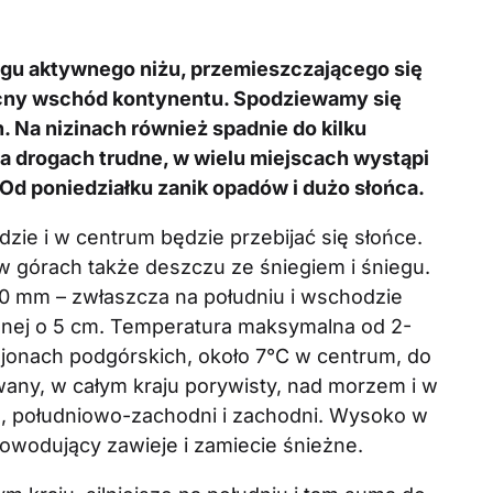
ęgu aktywnego niżu, przemieszczającego się
nocny wschód kontynentu. Spodziewamy się
 Na nizinach również spadnie do kilku
a drogach trudne, w wielu miejscach wystąpi
 Od poniedziałku zanik opadów i dużo słońca.
ie i w centrum będzie przebijać się słońce.
w górach także deszczu ze śniegiem i śniegu.
 mm – zwłaszcza na południu i wschodzie
żnej o 5 cm. Temperatura maksymalna od 2-
jonach podgórskich, około 7°C w centrum, do
owany, w całym kraju porywisty, nad morzem i w
o, południowo-zachodni i zachodni. Wysoko w
owodujący zawieje i zamiecie śnieżne.