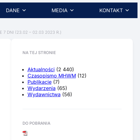
DANE
MEDIA
KONTAKT
NI (23.02 – 02.03 2023 R.)
NA TEJ STRONIE
Aktualności
(2 440)
Czasopismo MHWM
(12)
Publikacje
(7)
Wydarzenia
(65)
Wydawnictwa
(56)
DO POBRANIA