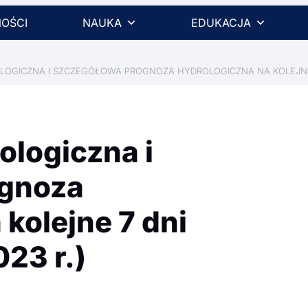
OŚCI
NAUKA
EDUKACJA
GICZNA I SZCZEGÓŁOWA PROGNOZA HYDROLOGICZNA NA KOLEJNE 7 D
ologiczna i
ognoza
kolejne 7 dni
23 r.)