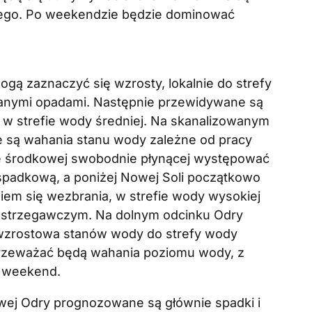
zego. Po weekendzie będzie dominować
gą zaznaczyć się wzrosty, lokalnie do strefy
anymi opadami. Następnie przewidywane są
dy w strefie wody średniej. Na skanalizowanym
 są wahania stanu wody zależne od pracy
e środkowej swobodnie płynącej występować
spadkową, a poniżej Nowej Soli początkowo
m się wezbrania, w strefie wody wysokiej
ostrzegawczym. Na dolnym odcinku Odry
 wzrostowa stanów wody do strefy wody
przeważać będą wahania poziomu wody, z
 weekend.
wej Odry prognozowane są głównie spadki i