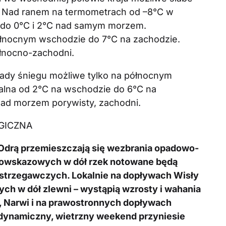
. Nad ranem na termometrach od –8°C w
°C do 0°C i 2°C nad samym morzem.
łnocnym wschodzie do 7°C na zachodzie.
ółnocno-zachodni.
pady śniegu możliwe tylko na północnym
lna od 2°C na wschodzie do 6°C na
 nad morzem porywisty, zachodni.
GICZNA
 Odrą przemieszczają się wezbrania opadowo-
odowskazowych w dół rzek notowane będą
strzegawczych. Lokalnie na dopływach Wisły
ch w dół zlewni – wystąpią wzrosty i wahania
 Narwi i na prawostronnych dopływach
dynamiczny, wietrzny weekend przyniesie