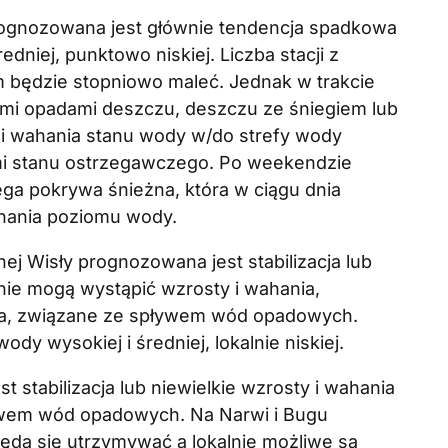
ognozowana jest głównie tendencja spadkowa
dniej, punktowo niskiej. Liczba stacji z
będzie stopniowo maleć. Jednak w trakcie
i opadami deszczu, deszczu ze śniegiem lub
 i wahania stanu wody w/do strefy wody
mi stanu ostrzegawczego. Po weekendzie
lega pokrywa śnieżna, która w ciągu dnia
hania poziomu wody.
j Wisły prognozowana jest stabilizacja lub
ie mogą wystąpić wzrosty i wahania,
ia, związane ze spływem wód opadowych.
dy wysokiej i średniej, lokalnie niskiej.
 stabilizacja lub niewielkie wzrosty i wahania
wem wód opadowych. Na Narwi i Bugu
dą się utrzymywać a lokalnie możliwe są