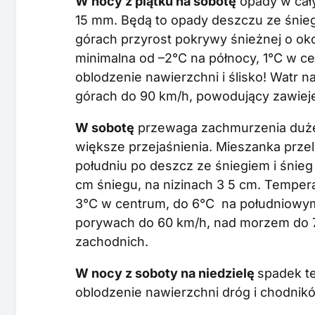
W nocy z piątku na sobotę
opady w cały
15 mm. Będą to opady deszczu ze śnieg
górach przyrost pokrywy śnieżnej o oko
minimalna od –2°C na północy, 1°C w c
oblodzenie nawierzchni i ślisko! Watr n
górach do 90 km/h, powodujący zawieje
W sobotę
przewaga zachmurzenia duże
większe przejaśnienia. Mieszanka prze
południu po deszcz ze śniegiem i śnie
cm śniegu, na nizinach 3 5 cm. Temper
3°C w centrum, do 6°C na południowym
porywach do 60 km/h, nad morzem do 7
zachodnich.
W nocy z soboty na niedzielę
spadek te
oblodzenie nawierzchni dróg i chodnikó