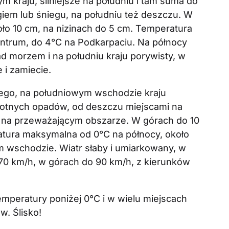
m kraju, silniejsze na południu i tam suma do
iem lub śniegu, na południu też deszczu. W
ło 10 cm, na nizinach do 5 cm. Temperatura
entrum, do 4°C na Podkarpaciu. Na północy
ad morzem i na południu kraju porywisty, w
 i zamiecie.
go, na południowym wschodzie kraju
lotnych opadów, od deszczu miejscami na
g na przeważającym obszarze. W górach do 10
atura maksymalna od 0°C na północy, około
 wschodzie. Wiatr słaby i umiarkowany, w
0 km/h, w górach do 90 km/h, z kierunków
mperatury poniżej 0°C i w wielu miejscach
w. Ślisko!