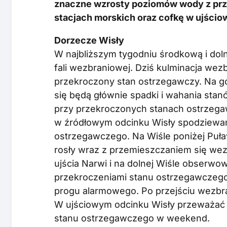
znaczne wzrosty poziomów wody z pr
stacjach morskich oraz cofkę w ujścio
Dorzecze Wisły
W najbliższym tygodniu środkową i dol
fali wezbraniowej. Dziś kulminacja wezb
przekroczony stan ostrzegawczy. Na gó
się będą głównie spadki i wahania sta
przy przekroczonych stanach ostrzega
w źródłowym odcinku Wisły spodziewan
ostrzegawczego. Na Wiśle poniżej Puła
rosły wraz z przemieszczaniem się wezb
ujścia Narwi i na dolnej Wiśle obserwo
przekroczeniami stanu ostrzegawczego.
progu alarmowego. Po przejściu wezbra
W ujściowym odcinku Wisły przeważać
stanu ostrzegawczego w weekend.