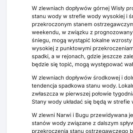
W zlewniach dopływów górnej Wisły pr
stanu wody w strefie wody wysokiej i śre
przekroczonym stanem ostrzegawczym 
weekendu, w związku z prognozowanym
śniegu, mogą wystąpić lokalne wzrosty
wysokiej z punktowymi przekroczenia
spadki, a w rejonach, gdzie jeszcze za
będzie się topić, mogą występować wa
W zlewniach dopływów środkowej i dolne
tendencja spadkowa stanu wody. Lokaln
zwłaszcza w pierwszej połowie tygodn
Stany wody układać się będą w strefie wo
W zlewni Narwi i Bugu przewidywana jest
stanów wody związane z dalszym spły
przekroczenia stanu ostrzegawczego bę