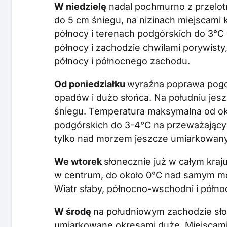
W niedzielę
nadal pochmurno z przelot
do 5 cm śniegu, na nizinach miejscami
północy i terenach podgórskich do 3°C 
północy i zachodzie chwilami porywist
północy i północnego zachodu.
Od poniedziałku
wyraźna poprawa pogod
opadów i dużo słońca. Na południu jes
śniegu. Temperatura maksymalna od ok
podgórskich do 3-4°C na przeważającym
tylko nad morzem jeszcze umiarkowany
We wtorek
słonecznie już w całym kraj
w centrum, do około 0°C nad samym mo
Wiatr słaby, północno-wschodni i półno
W środę
na południowym zachodzie sł
umiarkowane okresami duże. Miejscami