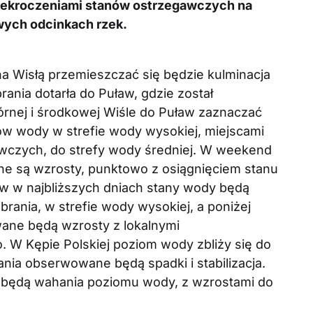
zekroczeniami stanów ostrzegawczych na
wych odcinkach rzek.
na Wisłą przemieszczać się będzie kulminacja
rania dotarła do Puław, gdzie został
rnej i środkowej Wiśle do Puław zaznaczać
nów wody w strefie wody wysokiej, miejscami
wczych, do strefy wody średniej. W weekend
e są wzrosty, punktowo z osiągnięciem stanu
w w najbliższych dniach stany wody będą
rania, w strefie wody wysokiej, a poniżej
wane będą wzrosty z lokalnymi
 W Kępie Polskiej poziom wody zbliży się do
nia obserwowane będą spadki i stabilizacja.
 będą wahania poziomu wody, z wzrostami do