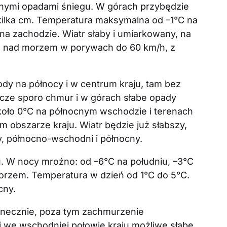
nymi opadami śniegu. W górach przybędzie
 kilka cm. Temperatura maksymalna od –1°C na
na zachodzie. Wiatr słaby i umiarkowany, na
y, nad morzem w porywach do 60 km/h, z
y na północy i w centrum kraju, tam bez
zcze sporo chmur i w górach słabe opady
oło 0°C na północnym wschodzie i terenach
 obszarze kraju. Wiatr będzie już słabszy,
, północno-wschodni i północny.
u. W nocy mroźno: od –6°C na południu, –3°C
rzem. Temperatura w dzień od 1°C do 5°C.
cny.
onecznie, poza tym zachmurzenie
 we wschodniej połowie kraju możliwe słabe