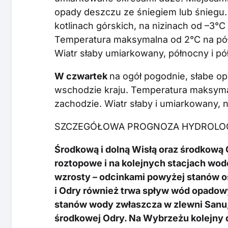
opady deszczu ze śniegiem lub śniegu
kotlinach górskich, na nizinach od –3
Temperatura maksymalna od 2°C na pó
Wiatr słaby umiarkowany, północny i p
W czwartek
na ogół pogodnie, słabe o
wschodzie kraju. Temperatura maksyma
zachodzie. Wiatr słaby i umiarkowany,
SZCZEGÓŁOWA PROGNOZA HYDROLO
Środkową i dolną Wisłą oraz środkową
roztopowe i na kolejnych stacjach w
wzrosty – odcinkami powyżej stanów o
i Odry również trwa spływ wód opadowy
stanów wody zwłaszcza w zlewni Sanu,
środkowej Odry. Na Wybrzeżu kolejny 