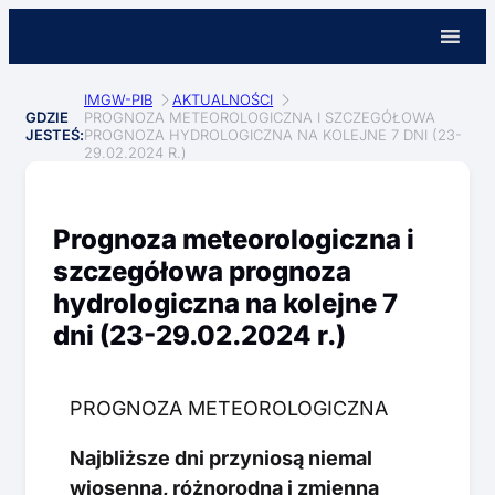
IMGW-PIB
AKTUALNOŚCI
GDZIE
PROGNOZA METEOROLOGICZNA I SZCZEGÓŁOWA
JESTEŚ:
PROGNOZA HYDROLOGICZNA NA KOLEJNE 7 DNI (23-
29.02.2024 R.)
Prognoza meteorologiczna i
szczegółowa prognoza
hydrologiczna na kolejne 7
dni (23-29.02.2024 r.)
PROGNOZA METEOROLOGICZNA
Najbliższe dni przyniosą niemal
wiosenną, różnorodną i zmienną