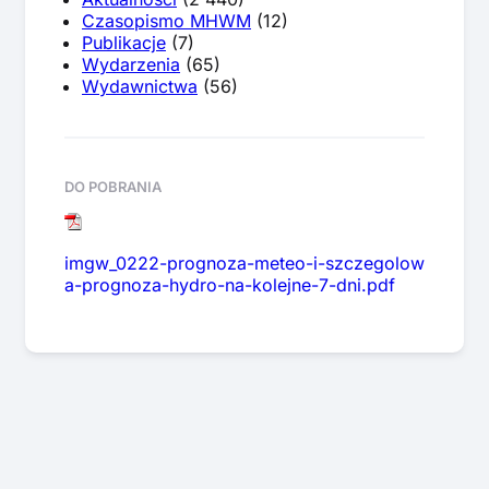
Czasopismo MHWM
(12)
Publikacje
(7)
Wydarzenia
(65)
Wydawnictwa
(56)
DO POBRANIA
imgw_0222-prognoza-meteo-i-szczegolow
a-prognoza-hydro-na-kolejne-7-dni.pdf