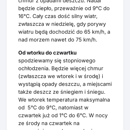
chmur z opadami deszczu. Nadal
będzie ciepło, przeważnie od 9°C do
16°C. Cały czas dość silny wiatr,
zwłaszcza w niedzielę, gdy porywy
wiatru będą dochodzić do 65 km/h, a
nad morzem nawet do 75 km/h.
Od wtorku do czwartku
spodziewamy się stopniowego
ochłodzenia. Będzie więcej chmur
(zwłaszcza we wtorek i w środę) i
wystąpią opady deszczu, a miejscami
także deszcz ze śniegiem i śniegu.
We wtorek temperatura maksymalna
od 5°C do 9°C, natomiast w
czwartek już od 1°C do 6°C. W nocy
ze środy na czwartek na