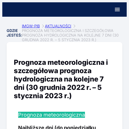
IMGW-PIB
AKTUALNOŚCI
GDZIE
PROGNOZA METEOROLOGICZNA I SZCZEGÓŁOWA
JESTEŚ:
PROGNOZA HYDROLOGICZNA NA KOLEJNE 7 DNI (30
GRUDNIA 2022 R. – 5 STYCZNIA 2023 R.)
Prognoza meteorologiczna i
szczegółowa prognoza
hydrologiczna na kolejne 7
dni (30 grudnia 2022 r. – 5
stycznia 2023 r.)
Prognoza meteorologiczna
Najbliższe dni (do poniedziałku