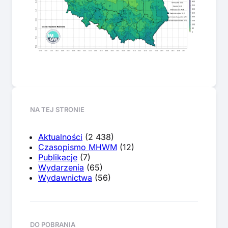
NA TEJ STRONIE
Aktualności
(2 438)
Czasopismo MHWM
(12)
Publikacje
(7)
Wydarzenia
(65)
Wydawnictwa
(56)
DO POBRANIA