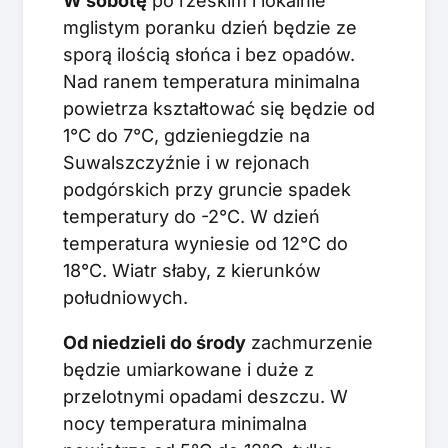
W sobotę
po rześkim i lokalnie
mglistym poranku dzień będzie ze
sporą ilością słońca i bez opadów.
Nad ranem temperatura minimalna
powietrza kształtować się będzie od
1°C do 7°C, gdzieniegdzie na
Suwalszczyźnie i w rejonach
podgórskich przy gruncie spadek
temperatury do -2°C. W dzień
temperatura wyniesie od 12°C do
18°C. Wiatr słaby, z kierunków
południowych.
Od niedzieli do środy
zachmurzenie
będzie umiarkowane i duże z
przelotnymi opadami deszczu. W
nocy temperatura minimalna