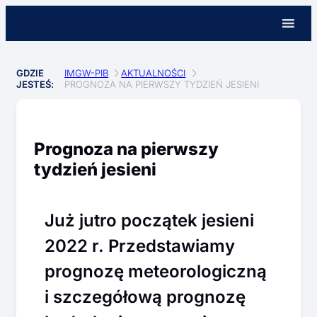
GDZIE
IMGW-PIB
AKTUALNOŚCI
JESTEŚ:
PROGNOZA NA PIERWSZY TYDZIEŃ JESIENI
Prognoza na pierwszy
tydzień jesieni
Już jutro początek jesieni
2022 r. Przedstawiamy
prognozę meteorologiczną
i szczegółową prognozę