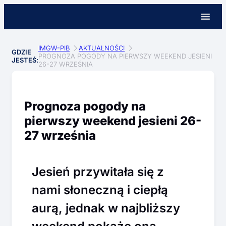
IMGW-PIB
AKTUALNOŚCI
GDZIE
PROGNOZA POGODY NA PIERWSZY WEEKEND JESIENI
JESTEŚ:
26-27 WRZEŚNIA
Prognoza pogody na
pierwszy weekend jesieni 26-
27 września
Jesień przywitała się z
nami słoneczną i ciepłą
aurą, jednak w najbliższy