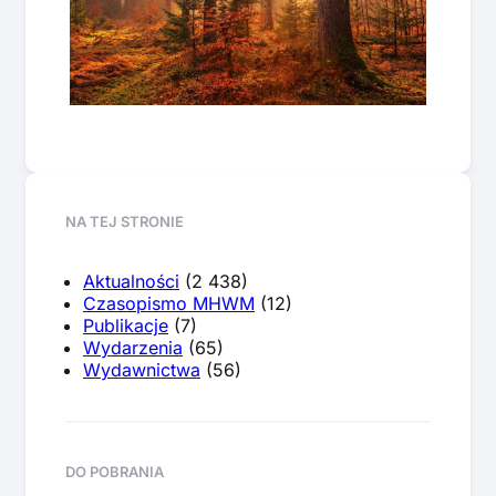
NA TEJ STRONIE
Aktualności
(2 438)
Czasopismo MHWM
(12)
Publikacje
(7)
Wydarzenia
(65)
Wydawnictwa
(56)
DO POBRANIA