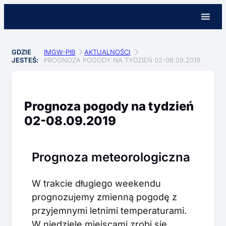
GDZIE
IMGW-PIB
AKTUALNOŚCI
JESTEŚ:
PROGNOZA POGODY NA TYDZIEŃ 02-08.09.2019
Prognoza pogody na tydzień
02-08.09.2019
Prognoza meteorologiczna
W trakcie długiego weekendu
prognozujemy zmienną pogodę z
przyjemnymi letnimi temperaturami.
W niedzielę miejscami zrobi się