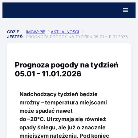
GDZIE
IMGW-PIB
AKTUALNOŚCI
JESTEŚ:
PROGNOZA POGODY NA TYDZIEŃ 05.01 – 11.01.2026
Prognoza pogody na tydzień
05.01 – 11.01.2026
Nadchodzący tydzień będzie
mroźny – temperatura miejscami
może spadać nawet
do –20°C. Utrzymają się również
opady śniegu, ale już o znacznie
mniejszym natężeniu. Pod koniec