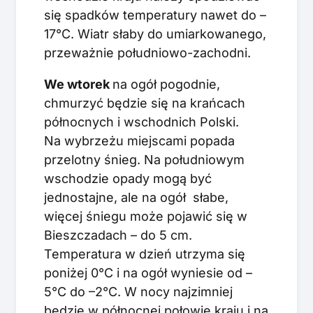
się spadków temperatury nawet do –
17°C. Wiatr słaby do umiarkowanego,
przeważnie południowo-zachodni.
We w
torek
na ogół pogodnie,
chmurzyć będzie się na krańcach
północnych i wschodnich Polski.
Na wybrzeżu miejscami popada
przelotny śnieg. Na południowym
wschodzie opady mogą być
jednostajne, ale na ogół słabe,
więcej śniegu może pojawić się w
Bieszczadach – do 5 cm.
Temperatura w dzień utrzyma się
poniżej 0°C i na ogół wyniesie od –
5°C do –2°C. W nocy najzimniej
będzie w północnej połowie kraju i na