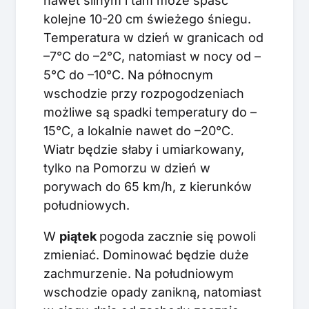
nawet silnym i tam może spaść
kolejne 10-20 cm świeżego śniegu.
Temperatura w dzień w granicach od
–7°C do –2°C, natomiast w nocy od –
5°C do –10°C. Na północnym
wschodzie przy rozpogodzeniach
możliwe są spadki temperatury do –
15°C, a lokalnie nawet do –20°C.
Wiatr będzie słaby i umiarkowany,
tylko na Pomorzu w dzień w
porywach do 65 km/h, z kierunków
południowych.
W
p
iątek
pogoda zacznie się powoli
zmieniać. Dominować będzie duże
zachmurzenie. Na południowym
wschodzie opady zanikną, natomiast