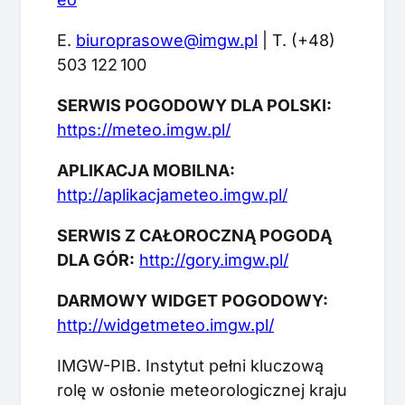
E.
biuroprasowe@imgw.pl
| T. (+48)
503 122 100
SERWIS POGODOWY DLA POLSKI:
https://meteo.imgw.pl/
APLIKACJA MOBILNA:
http://aplikacjameteo.imgw.pl/
SERWIS Z CAŁOROCZNĄ POGODĄ
DLA GÓR:
http://gory.imgw.pl/
DARMOWY WIDGET POGODOWY:
http://widgetmeteo.imgw.pl/
IMGW-PIB. Instytut pełni kluczową
rolę w osłonie meteorologicznej kraju