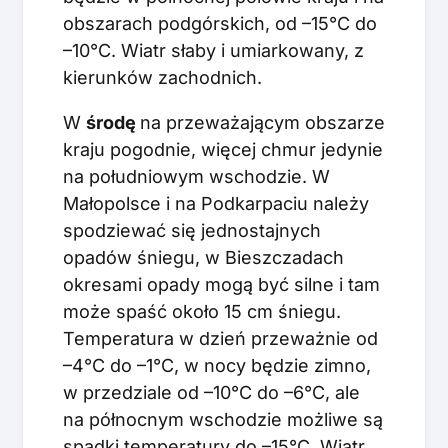
obszarach podgórskich, od –15°C do
–10°C. Wiatr słaby i umiarkowany, z
kierunków zachodnich.
W
ś
rodę
na przeważającym obszarze
kraju pogodnie, więcej chmur jedynie
na południowym wschodzie. W
Małopolsce i na Podkarpaciu należy
spodziewać się jednostajnych
opadów śniegu, w Bieszczadach
okresami opady mogą być silne i tam
może spaść około 15 cm śniegu.
Temperatura w dzień przeważnie od
–4°C do –1°C, w nocy będzie zimno,
w przedziale od –10°C do –6°C, ale
na północnym wschodzie możliwe są
spadki temperatury do –15°C. Wiatr