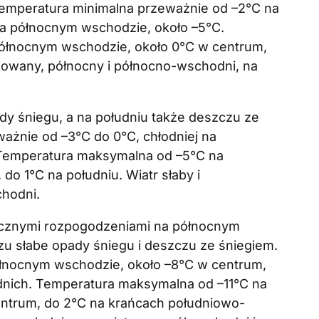
emperatura minimalna przeważnie od –2°C na
 na północnym wschodzie, około –5°C.
ółnocnym wschodzie, około 0°C w centrum,
rkowany, północny i północno-wschodni, na
y śniegu, a na południu także deszczu ze
ażnie od –3°C do 0°C, chłodniej na
 Temperatura maksymalna od –5°C na
do 1°C na południu. Wiatr słaby i
hodni.
icznymi rozpogodzeniami na północnym
u słabe opady śniegu i deszczu ze śniegiem.
łnocnym wschodzie, około –8°C w centrum,
nich. Temperatura maksymalna od –11°C na
ntrum, do 2°C na krańcach południowo-