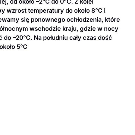
j, od około –2°C do 0°C. Z kolei
wy wzrost temperatury do około 8°C i
iewamy się ponownego ochłodzenia, które
północnym wschodzie kraju, gdzie w nocy
 do –20°C. Na południu cały czas dość
 około 5°C