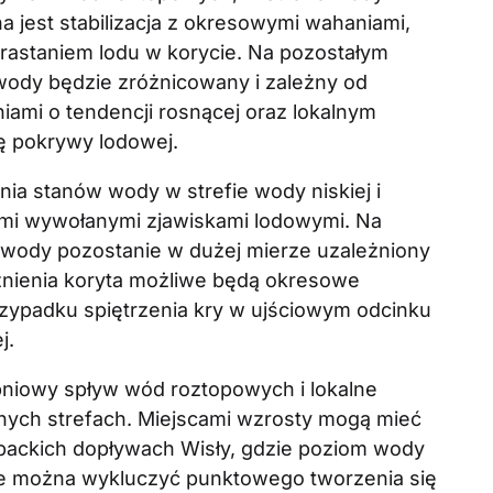
na jest stabilizacja z okresowymi wahaniami,
astaniem lodu w korycie. Na pozostałym
wody będzie zróżnicowany i zależny od
iami o tendencji rosnącej oraz lokalnym
ię pokrywy lodowej.
ia stanów wody w strefie wody niskiej i
tami wywołanymi zjawiskami lodowymi. Na
 wody pozostanie w dużej mierze uzależniony
żnienia koryta możliwe będą okresowe
rzypadku spiętrzenia kry w ujściowym odcinku
j.
pniowy spływ wód roztopowych i lokalne
nych strefach. Miejscami wzrosty mogą mieć
packich dopływach Wisły, gdzie poziom wody
ie można wykluczyć punktowego tworzenia się