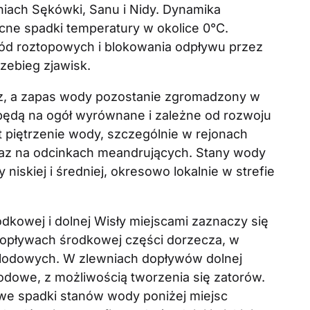
iach Sękówki, Sanu i Nidy. Dynamika
ne spadki temperatury w okolice 0°C.
d roztopowych i blokowania odpływu przez
zebieg zjawisk.
óz, a zapas wody pozostanie zgromadzony w
będą na ogół wyrównane i zależne od rozwoju
t piętrzenie wody, szczególnie w rejonach
az na odcinkach meandrujących. Stany wody
niskiej i średniej, okresowo lokalnie w strefie
kowej i dolnej Wisły miejscami zaznaczy się
dopływach środkowej części dorzecza, w
k lodowych. W zlewniach dopływów dolnej
odowe, z możliwością tworzenia się zatorów.
e spadki stanów wody poniżej miejsc