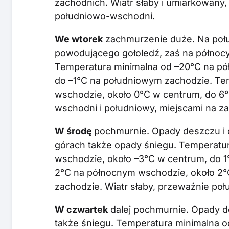
zachodnich. Wiatr słaby i umiarkowany,
południowo-wschodni.
We wtorek
zachmurzenie duże. Na połu
powodującego gołoledź, zaś na północy
Temperatura minimalna od –20°C na pó
do –1°C na południowym zachodzie. T
wschodzie, około 0°C w centrum, do 6°C
wschodni i południowy, miejscami na z
W środę
pochmurnie. Opady deszczu i 
górach także opady śniegu. Temperatu
wschodzie, około –3°C w centrum, do 1
2°C na północnym wschodzie, około 2°
zachodzie. Wiatr słaby, przeważnie po
W czwartek
dalej pochmurnie. Opady d
także śniegu. Temperatura minimalna o