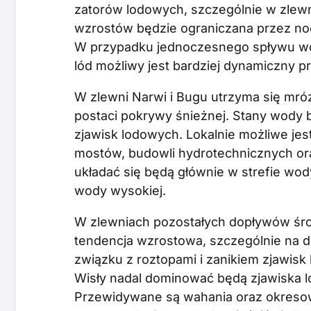
zatorów lodowych, szczególnie w zlewn
wzrostów będzie ograniczana przez noc
W przypadku jednoczesnego spływu wó
lód możliwy jest bardziej dynamiczny pr
W zlewni Narwi i Bugu utrzyma się mr
postaci pokrywy śnieżnej. Stany wody 
zjawisk lodowych. Lokalnie możliwe jes
mostów, budowli hydrotechnicznych or
układać się będą głównie w strefie wody 
wody wysokiej.
W zlewniach pozostałych dopływów środ
tendencja wzrostowa, szczególnie na 
związku z roztopami i zanikiem zjawis
Wisły nadal dominować będą zjawiska l
Przewidywane są wahania oraz okresow