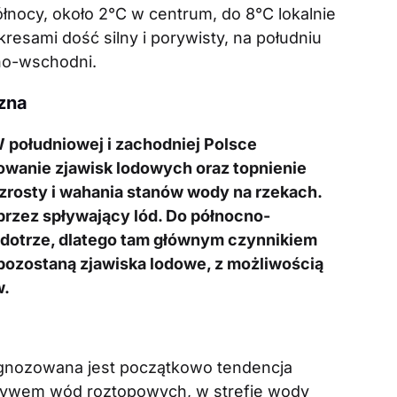
nocy, około 2°C w centrum, do 8°C lokalnie
resami dość silny i porywisty, na południu
no-wschodni.
zna
W południowej i zachodniej Polsce
wanie zjawisk lodowych oraz topnienie
wzrosty i wahania stanów wody na rzekach.
 przez spływający lód. Do północno-
e dotrze, dlatego tam głównym czynnikiem
pozostaną zjawiska lodowe, z możliwością
w.
ognozowana jest początkowo tendencja
ywem wód roztopowych, w strefie wody