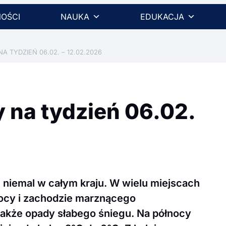
OŚCI
NAUKA
EDUKACJA
 TYDZIEŃ 06.02. – 12.02.2026
 na tydzień 06.02.
 niemal w całym kraju. W wielu miejscach
nocy i zachodzie marznącego
także opady słabego śniegu. Na północy