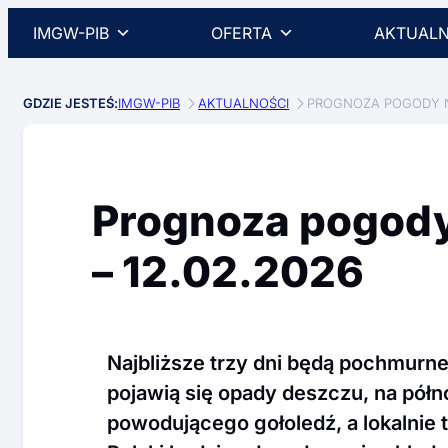
IMGW-PIB
OFERTA
AKTUALN
GDZIE JESTEŚ:
IMGW-PIB
AKTUALNOŚCI
PROGNOZA POGODY NA
Prognoza pogody
– 12.02.2026
Najbliższe trzy dni będą pochmurne
pojawią się opady deszczu, na pół
powodującego gołoledź, a lokalnie 