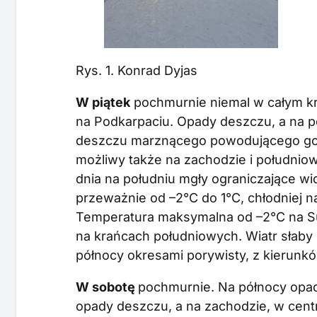
Rys. 1. Konrad Dyjas
W piątek
pochmurnie niemal w całym kr
na Podkarpaciu. Opady deszczu, a na p
deszczu marznącego powodującego goł
możliwy także na zachodzie i południ
dnia na południu mgły ograniczające w
przeważnie od –2°C do 1°C, chłodniej 
Temperatura maksymalna od –2°C na Su
na krańcach południowych. Wiatr słaby 
północy okresami porywisty, z kierunk
W sobotę
pochmurnie. Na północy opad
opady deszczu, a na zachodzie, w cent