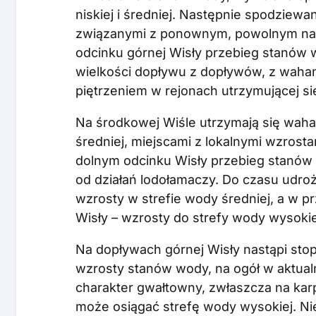
niskiej i średniej. Następnie spodziewa
związanymi z ponownym, powolnym nar
odcinku górnej Wisły przebieg stanów 
wielkości dopływu z dopływów, z wahan
piętrzeniem w rejonach utrzymującej s
Na środkowej Wiśle utrzymają się wahan
średniej, miejscami z lokalnymi wzros
dolnym odcinku Wisły przebieg stanów
od działań lodołamaczy. Do czasu udro
wzrosty w strefie wody średniej, a w p
Wisły – wzrosty do strefy wody wysokie
Na dopływach górnej Wisły nastąpi sto
wzrosty stanów wody, na ogół w aktual
charakter gwałtowny, zwłaszcza na kar
może osiągać strefę wody wysokiej. N