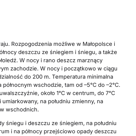
aju. Rozpogodzenia możliwe w Małopolsce i
ółnocy deszczu ze śniegiem i śniegu, a także
oledź. W nocy i rano deszcz marznący
owym zachodzie. W nocy i początkowo w ciągu
idzialność do 200 m. Temperatura minimalna
na północnym wschodzie, tam od –5°C do –2°C.
walszczyźnie, około 1°C w centrum, do 7°C
i umiarkowany, na południu zmienny, na
ów wschodnich.
y śniegu i deszczu ze śniegiem, na południu
rum i na północy przejściowo opady deszczu