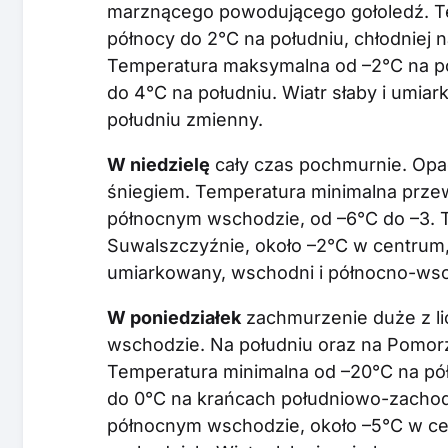
marznącego powodującego gołoledź. T
północy do 2°C na południu, chłodniej
Temperatura maksymalna od –2°C na p
do 4°C na południu. Wiatr słaby i umia
południu zmienny.
W niedzielę
cały czas pochmurnie. Opad
śniegiem. Temperatura minimalna przew
północnym wschodzie, od –6°C do –3.
Suwalszczyźnie, około –2°C w centrum, 
umiarkowany, wschodni i północno-wsc
W poniedziałek
zachmurzenie duże z l
wschodzie. Na południu oraz na Pomorz
Temperatura minimalna od –20°C na pó
do 0°C na krańcach południowo-zachod
północnym wschodzie, około –5°C w ce