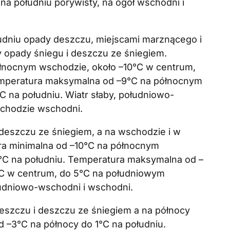
 na południu porywisty, na ogół wschodni i
dniu opady deszczu, miejscami marznącego i
 opady śniegu i deszczu ze śniegiem.
łnocnym wschodzie, około –10°C w centrum,
emperatura maksymalna od –9°C na północnym
 na południu. Wiatr słaby, południowo-
achodzie wschodni.
deszczu ze śniegiem, a na wschodzie i w
ra minimalna od –10°C na północnym
°C na południu. Temperatura maksymalna od –
C w centrum, do 5°C na południowym
łudniowo-wschodni i wschodni.
eszczu i deszczu ze śniegiem a na północy
d –3°C na północy do 1°C na południu.