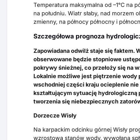
Temperatura maksymalna od –1°C na pół
na południu. Wiatr słaby, nad morzem ok
zmienny, na północy północny i północ
Szczegółowa prognoza hydrologic
Zapowiadana odwilż staje się faktem. 
obserwowane będzie stopniowe ustępo
pokrywy śnieżnej, co przełoży się na 
Lokalnie możliwe jest piętrzenie wody
wschodniej części kraju ocieplenie ni
kształtującym sytuację hydrologiczną 
tworzenia się niebezpiecznych zatoró
Dorzecze Wisły
Na karpackim odcinku górnej Wisły pr
wzrostowa stanów wody, wywołana spł