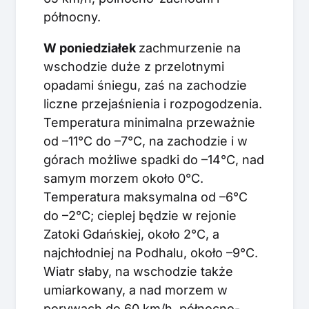
północny.
W poniedziałek
zachmurzenie na
wschodzie duże z przelotnymi
opadami śniegu, zaś na zachodzie
liczne przejaśnienia i rozpogodzenia.
Temperatura minimalna przeważnie
od –11°C do –7°C, na zachodzie i w
górach możliwe spadki do –14°C, nad
samym morzem około 0°C.
Temperatura maksymalna od –6°C
do –2°C; cieplej będzie w rejonie
Zatoki Gdańskiej, około 2°C, a
najchłodniej na Podhalu, około –9°C.
Wiatr słaby, na wschodzie także
umiarkowany, a nad morzem w
porywach do 60 km/h, północno-