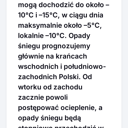
mogą dochodzić do około –
10°C i –15°C, w ciągu dnia
maksymalnie około –5°C,
lokalnie –10°C. Opady
śniegu prognozujemy
głównie na krańcach
wschodnich i południowo-
zachodnich Polski. Od
wtorku od zachodu
zacznie powoli
postępować ocieplenie, a
opady śniegu będą