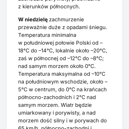
z kierunków północnych.
W niedzielę
zachmurzenie
przeważnie duże z opadami śniegu.
Temperatura minimalna
w południowej połowie Polski od –
18°C do –14°C, lokalnie około –20°C,
zaś w północnej od –12°C do –8°C;
nad samym morzem około 0°C.
Temperatura maksymalna od –10°C
na południowym wschodzie, około –
5°C w centrum, do 0°C na krańcach
północno-zachodnich i 2°C nad
samym morzem. Wiatr będzie
umiarkowany i porywisty, a nad
morzem dość silny i w porywach do
65 km/h, północno-zachodni i