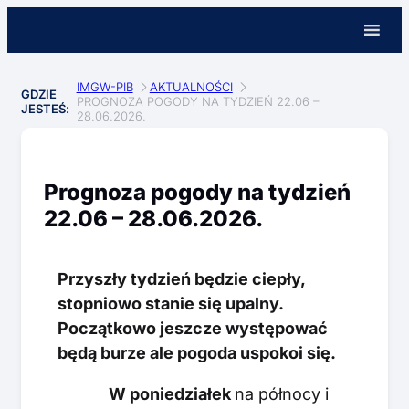
IMGW-PIB
AKTUALNOŚCI
GDZIE
PROGNOZA POGODY NA TYDZIEŃ 22.06 –
JESTEŚ:
28.06.2026.
Prognoza pogody na tydzień
22.06 – 28.06.2026.
Przyszły tydzień będzie ciepły,
stopniowo stanie się upalny.
Początkowo jeszcze występować
będą burze ale pogoda uspokoi się.
W poniedziałek
na północy i