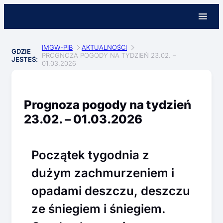
IMGW-PIB
AKTUALNOŚCI
GDZIE
PROGNOZA POGODY NA TYDZIEŃ 23.02. –
JESTEŚ:
01.03.2026
Prognoza pogody na tydzień
23.02. – 01.03.2026
Początek tygodnia z
dużym zachmurzeniem i
opadami deszczu, deszczu
ze śniegiem i śniegiem.