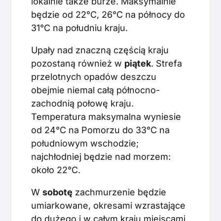
lokalnie także burze. Maksymalnie
będzie od 22°C, 26°C na północy do
31°C na południu kraju.
Upały nad znaczną częścią kraju
pozostaną również w
piątek
. Strefa
przelotnych opadów deszczu
obejmie niemal całą północno-
zachodnią połowę kraju.
Temperatura maksymalna wyniesie
od 24°C na Pomorzu do 33°C na
południowym wschodzie;
najchłodniej będzie nad morzem:
około 22°C.
W
sobotę
zachmurzenie będzie
umiarkowane, okresami wzrastające
do dużego i w całym kraju miejscami