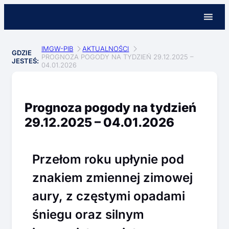
IMGW-PIB
AKTUALNOŚCI
GDZIE
PROGNOZA POGODY NA TYDZIEŃ 29.12.2025 –
JESTEŚ:
04.01.2026
Prognoza pogody na tydzień
29.12.2025 – 04.01.2026
Przełom roku upłynie pod
znakiem zmiennej zimowej
aury, z częstymi opadami
śniegu oraz silnym