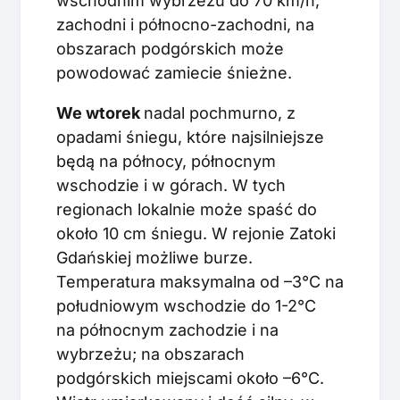
wschodnim wybrzeżu do 70 km/h,
zachodni i północno-zachodni, na
obszarach podgórskich może
powodować zamiecie śnieżne.
We w
torek
nadal pochmurno, z
opadami śniegu, które najsilniejsze
będą na północy, północnym
wschodzie i w górach. W tych
regionach lokalnie może spaść do
około 10 cm śniegu. W rejonie Zatoki
Gdańskiej możliwe burze.
Temperatura maksymalna od –3°C na
południowym wschodzie do 1-2°C
na północnym zachodzie i na
wybrzeżu; na obszarach
podgórskich miejscami około –6°C.