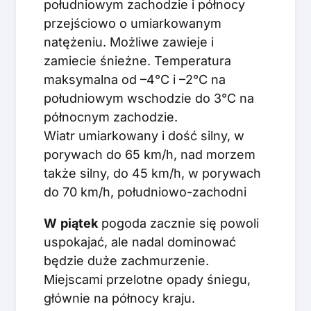
południowym zachodzie i północy
przejściowo o umiarkowanym
natężeniu. Możliwe zawieje i
zamiecie śnieżne. Temperatura
maksymalna od –4°C i –2°C na
południowym wschodzie do 3°C na
północnym zachodzie.
Wiatr umiarkowany i dość silny, w
porywach do 65 km/h, nad morzem
także silny, do 45 km/h, w porywach
do 70 km/h, południowo-zachodni
W
p
iątek
pogoda zacznie się powoli
uspokajać, ale nadal dominować
będzie duże zachmurzenie.
Miejscami przelotne opady śniegu,
głównie na północy kraju.