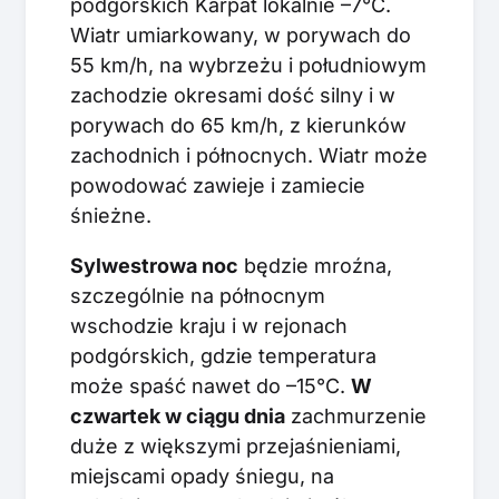
podgórskich Karpat lokalnie –7°C.
Wiatr umiarkowany, w porywach do
55 km/h, na wybrzeżu i południowym
zachodzie okresami dość silny i w
porywach do 65 km/h, z kierunków
zachodnich i północnych. Wiatr może
powodować zawieje i zamiecie
śnieżne.
Sylwestrowa noc
będzie mroźna,
szczególnie na północnym
wschodzie kraju i w rejonach
podgórskich, gdzie temperatura
może spaść nawet do –15°C.
W
c
zwartek w ciągu dnia
zachmurzenie
duże z większymi przejaśnieniami,
miejscami opady śniegu, na