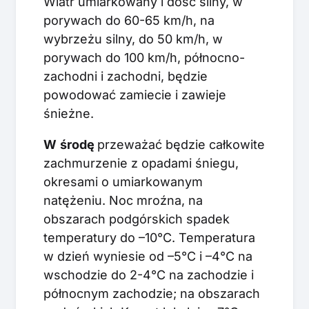
Wiatr umiarkowany i dość silny, w
porywach do 60-65 km/h, na
wybrzeżu silny, do 50 km/h, w
porywach do 100 km/h, północno-
zachodni i zachodni, będzie
powodować zamiecie i zawieje
śnieżne.
W
ś
rodę
przeważać będzie całkowite
zachmurzenie z opadami śniegu,
okresami o umiarkowanym
natężeniu. Noc mroźna, na
obszarach podgórskich spadek
temperatury do –10°C. Temperatura
w dzień wyniesie od –5°C i –4°C na
wschodzie do 2-4°C na zachodzie i
północnym zachodzie; na obszarach