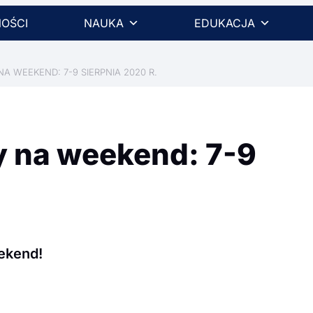
OŚCI
NAUKA
EDUKACJA
 WEEKEND: 7-9 SIERPNIA 2020 R.
 na weekend: 7-9
eekend!