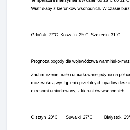
Temperatura maksymalna w dzień od 28°C do 31°C, j
Wiatr słaby z kierunków wschodnich. W czasie burz
Gdańsk 27°C Koszalin 29°C Szczecin 31°C
Prognoza pogody dla województwa warmińsko-mazur
Zachmurzenie małe i umiarkowane jedynie na północ
możliwością wystąpienia przelotnych opadów deszc
okresami umiarkowany, z kierunków wschodnich.
Olsztyn 29°C Suwałki 27°C Białystok 2