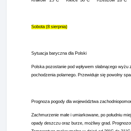
Kraków 29°C Kielce 30°C Rzeszów 28°C 
Sobota (8 sierpnia)
Sytuacja baryczna dla Polski
Polska pozostanie pod wpływem słabnącego wyżu z c
pochodzenia polarnego. Przewiduje się powolny spad
Prognoza pogody dla województwa zachodniopomor
Zachmurzenie małe i umiarkowane, po południu miej
opady deszczu oraz burze, możliwy grad. Progno