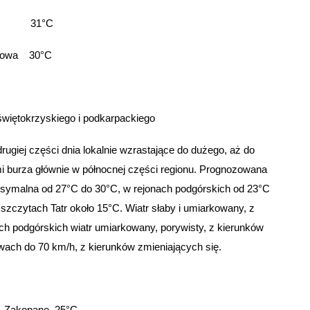
ica 31°C
owa 30°C
więtokrzyskiego i podkarpackiego
giej części dnia lokalnie wzrastające do dużego, aż do
i burza głównie w północnej części regionu. Prognozowana
ymalna od 27°C do 30°C, w rejonach podgórskich od 23°C
zczytach Tatr około 15°C. Wiatr słaby i umiarkowany, z
ch podgórskich wiatr umiarkowany, porywisty, z kierunków
wach do 70 km/h, z kierunków zmieniających się.