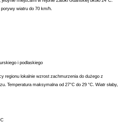
edynie miejscami w rejonie Zatoki Gdańskiej około 24°C.
 porywy wiatru do 70 km/h.
skiego i podlaskiego
y regionu lokalnie wzrost zachmurzenia do dużego z
zu. Temperatura maksymalna od 27°C do 29 °C. Wiatr słaby,
9°C