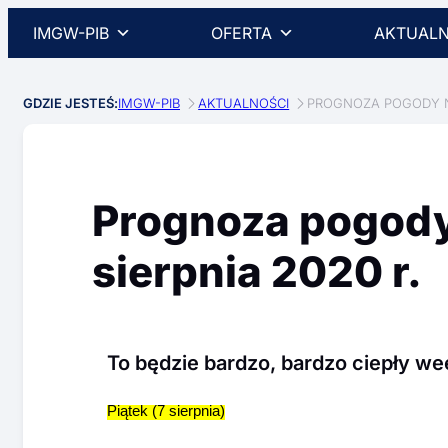
IMGW-PIB
OFERTA
AKTUALN
GDZIE JESTEŚ:
IMGW-PIB
AKTUALNOŚCI
PROGNOZA POGODY NA
Prognoza pogody
sierpnia 2020 r.
To będzie bardzo, bardzo ciepły w
Piątek (7 sierpnia)