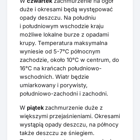
W
czwartek
zachmurzenie na ogół
duże i okresami będą występować
opady deszczu. Na południu
i południowym wschodzie kraju
możliwe lokalne burze z opadami
krupy. Temperatura maksymalna
wyniesie od 5-7°C północnym
zachodzie, około 10°C w centrum, do
16°C na krańcach południowo-
wschodnich. Wiatr będzie
umiarkowany i porywisty,
południowo-zachodni i zachodni.
W
piątek
zachmurzenie duże z
większymi przejaśnieniami. Okresami
wystąpią opady deszczu, na północy
także deszczu ze śniegiem.