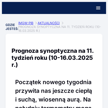
IMGW-PIB
AKTUALNOŚCI
GDZIE
PROGNOZA SYNOPTYCZNA NA 11. TYDZIEŃ ROKU (10-
JESTEŚ:
16.03.2025 R.)
Prognoza synoptyczna na 11.
tydzień roku (10-16.03.2025
r.)
Początek nowego tygodnia
przywita nas jeszcze ciepłą
i suchą, wiosenną aurą. Na