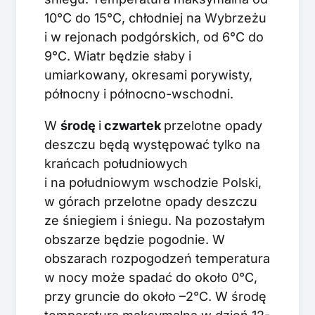
10°C do 15°C, chłodniej na Wybrzeżu
i w rejonach podgórskich, od 6°C do
9°C. Wiatr będzie słaby i
umiarkowany, okresami porywisty,
północny i północno-wschodni.
W
środę
i
czwartek
przelotne opady
deszczu będą występować tylko na
krańcach południowych
i na południowym wschodzie Polski,
w górach przelotne opady deszczu
ze śniegiem i śniegu. Na pozostałym
obszarze będzie pogodnie. W
obszarach rozpogodzeń temperatura
w nocy może spadać do około 0°C,
przy gruncie do około –2°C. W środę