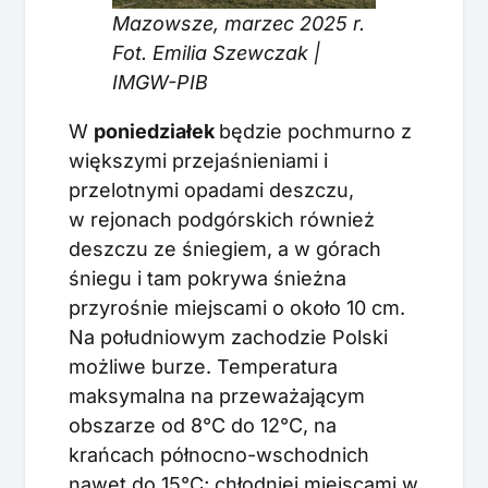
Mazowsze, marzec 2025 r.
Fot. Emilia Szewczak |
IMGW-PIB
W
poniedziałek
będzie pochmurno z
większymi przejaśnieniami i
przelotnymi opadami deszczu,
w rejonach podgórskich również
deszczu ze śniegiem, a w górach
śniegu i tam pokrywa śnieżna
przyrośnie miejscami o około 10 cm.
Na południowym zachodzie Polski
możliwe burze. Temperatura
maksymalna na przeważającym
obszarze od 8°C do 12°C, na
krańcach północno-wschodnich
nawet do 15°C; chłodniej miejscami w