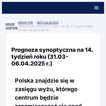
IMGW-PIB
AKTUALNOŚCI
GDZIE
PROGNOZA SYNOPTYCZNA NA 14. TYDZIEŃ ROKU
JESTEŚ:
(31.03-06.04.2025 R.)
Prognoza synoptyczna na 14.
tydzień roku (31.03-
06.04.2025 r.)
Polska znajdzie się w
zasięgu wyżu, którego
centrum będzie