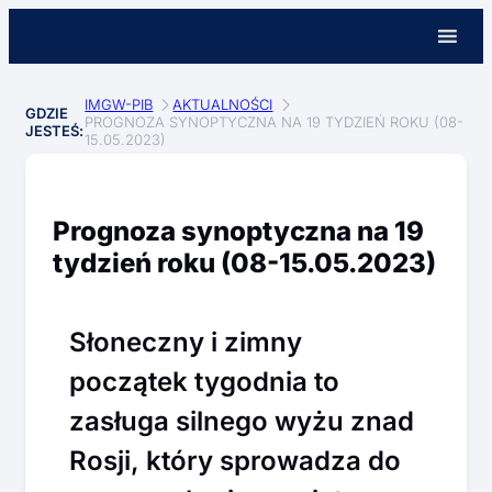
IMGW-PIB
AKTUALNOŚCI
GDZIE
PROGNOZA SYNOPTYCZNA NA 19 TYDZIEŃ ROKU (08-
JESTEŚ:
15.05.2023)
Prognoza synoptyczna na 19
tydzień roku (08-15.05.2023)
Słoneczny i zimny
początek tygodnia to
zasługa silnego wyżu znad
Rosji, który sprowadza do