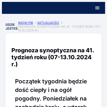
IMGW-PIB
AKTUALNOŚCI
GDZIE
PROGNOZA SYNOPTYCZNA NA 41. TYDZIEŃ ROKU (07-
JESTEŚ:
13.10.2024 R.)
Prognoza synoptyczna na 41.
tydzień roku (07-13.10.2024
r.)
Początek tygodnia będzie
dość ciepły i na ogół
pogodny. Poniedziałek na