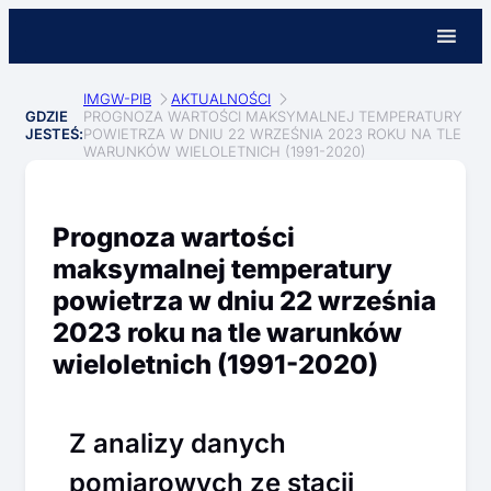
IMGW-PIB
AKTUALNOŚCI
GDZIE
PROGNOZA WARTOŚCI MAKSYMALNEJ TEMPERATURY
JESTEŚ:
POWIETRZA W DNIU 22 WRZEŚNIA 2023 ROKU NA TLE
WARUNKÓW WIELOLETNICH (1991-2020)
Prognoza wartości
maksymalnej temperatury
powietrza w dniu 22 września
2023 roku na tle warunków
wieloletnich (1991-2020)
Z analizy danych
pomiarowych ze stacji