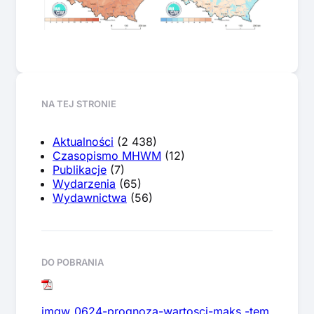
NA TEJ STRONIE
Aktualności
(2 438)
Czasopismo MHWM
(12)
Publikacje
(7)
Wydarzenia
(65)
Wydawnictwa
(56)
DO POBRANIA
imgw_0624-prognoza-wartosci-maks.-tem