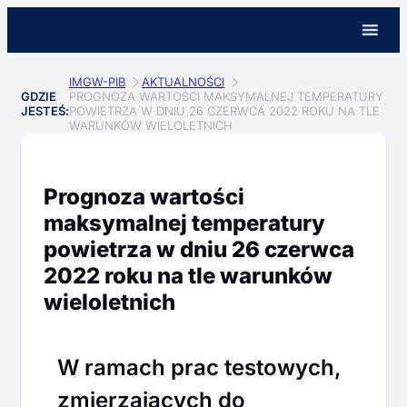
IMGW-PIB
AKTUALNOŚCI
GDZIE
PROGNOZA WARTOŚCI MAKSYMALNEJ TEMPERATURY
JESTEŚ:
POWIETRZA W DNIU 26 CZERWCA 2022 ROKU NA TLE
WARUNKÓW WIELOLETNICH
Prognoza wartości
maksymalnej temperatury
powietrza w dniu 26 czerwca
2022 roku na tle warunków
wieloletnich
W ramach prac testowych,
zmierzających do