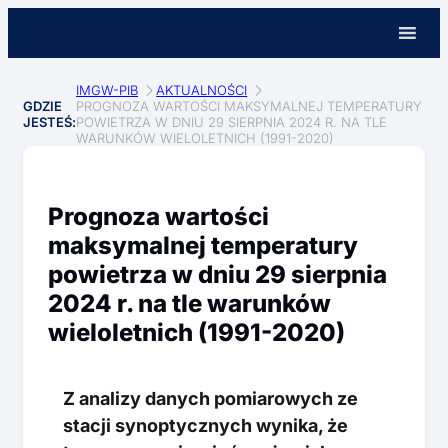
IMGW-PIB
AKTUALNOŚCI
GDZIE
PROGNOZA WARTOŚCI MAKSYMALNEJ TEMPERATURY
JESTEŚ:
POWIETRZA W DNIU 29 SIERPNIA 2024 R. NA TLE
WARUNKÓW WIELOLETNICH (1991-2020)
Prognoza wartości
maksymalnej temperatury
powietrza w dniu 29 sierpnia
2024 r. na tle warunków
wieloletnich (1991-2020)
Z analizy danych pomiarowych ze
stacji synoptycznych wynika, że