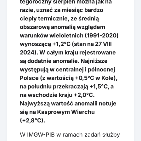
tegoroczny sierpień można jak na
razie, uznać za miesiąc bardzo
ciepły termicznie, ze średnią
obszarową anomalią względem
warunków wieloletnich (1991-2020)
wynoszącą +1,2°C (stan na 27 VIII
2024). W całym kraju rejestrowane
są dodatnie anomalie. Najniższe
występują w centralnej i północnej
Polsce (z wartością +0,5°C w Kole),
na południu przekraczają +1,5°C, a
na wschodzie kraju +2,0°C.
Najwyższą wartość anomalii notuje
się na Kasprowym Wierchu
(+2,8°C).
W IMGW-PIB w ramach zadań służby