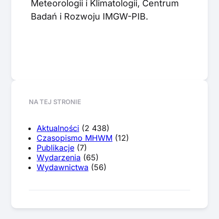
Meteorologii i Klimatologii, Centrum
Badań i Rozwoju IMGW-PIB.
NA TEJ STRONIE
Aktualności
(2 438)
Czasopismo MHWM
(12)
Publikacje
(7)
Wydarzenia
(65)
Wydawnictwa
(56)