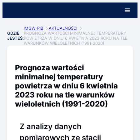
IMGW-PIB
AKTUALNOŚCI
GDZIE
PROGNOZA WARTOŚCI MINIMALNEJ TEMPERATURY
JESTEŚ:
POWIETRZA W DNIU 6 KWIETNIA 2023 ROKU NA TLE
WARUNKÓW WIELOLETNICH (1991-2020)
Prognoza wartości
minimalnej temperatury
powietrza w dniu 6 kwietnia
2023 roku na tle warunków
wieloletnich (1991-2020)
Z analizy danych
pomiarowych ze stacji