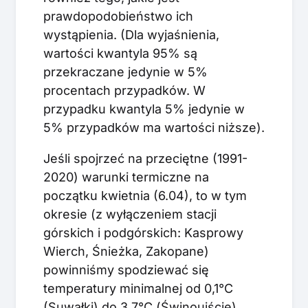
prawdopodobieństwo ich
wystąpienia. (Dla wyjaśnienia,
wartości kwantyla 95% są
przekraczane jedynie w 5%
procentach przypadków. W
przypadku kwantyla 5% jedynie w
5% przypadków ma wartości niższe).
Jeśli spojrzeć na przeciętne (1991-
2020) warunki termiczne na
początku kwietnia (6.04), to w tym
okresie (z wyłączeniem stacji
górskich i podgórskich: Kasprowy
Wierch, Śnieżka, Zakopane)
powinniśmy spodziewać się
temperatury minimalnej od 0,1°C
(Suwałki) do 3,7°C (Świnoujście).