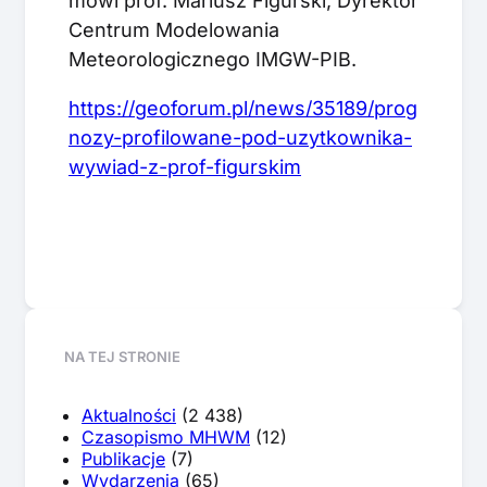
mówi prof. Mariusz Figurski, Dyrektor
Centrum Modelowania
Meteorologicznego IMGW-PIB.
https://geoforum.pl/news/35189/prog
nozy-profilowane-pod-uzytkownika-
wywiad-z-prof-figurskim
NA TEJ STRONIE
Aktualności
(2 438)
Czasopismo MHWM
(12)
Publikacje
(7)
Wydarzenia
(65)