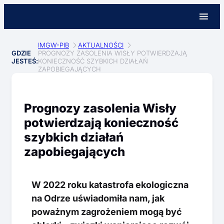
IMGW-PIB
AKTUALNOŚCI
GDZIE
PROGNOZY ZASOLENIA WISŁY POTWIERDZAJĄ
JESTEŚ:
KONIECZNOŚĆ SZYBKICH DZIAŁAŃ
ZAPOBIEGAJĄCYCH
Prognozy zasolenia Wisły
potwierdzają konieczność
szybkich działań
zapobiegających
W 2022 roku katastrofa ekologiczna
na Odrze uświadomiła nam, jak
poważnym zagrożeniem mogą być