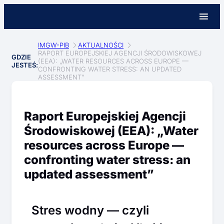
IMGW-PIB
AKTUALNOŚCI
RAPORT EUROPEJSKIEJ AGENCJI ŚRODOWISKOWEJ
GDZIE
(EEA): „WATER RESOURCES ACROSS EUROPE —
JESTEŚ:
CONFRONTING WATER STRESS: AN UPDATED
ASSESSMENT”
Raport Europejskiej Agencji
Środowiskowej (EEA): „Water
resources across Europe —
confronting water stress: an
updated assessment”
Stres wodny — czyli