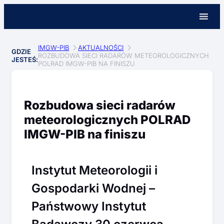
IMGW-PIB
AKTUALNOŚCI
GDZIE
ROZBUDOWA SIECI RADARÓW METEOROLOGICZNYCH
JESTEŚ:
POLRAD IMGW-PIB NA FINISZU
Rozbudowa sieci radarów
meteorologicznych POLRAD
IMGW-PIB na finiszu
Instytut Meteorologii i
Gospodarki Wodnej –
Państwowy Instytut