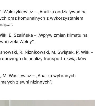
 T. Walczykiewicz – „Analiza oddziaływań na
zych oraz komunalnych z wykorzystaniem
ajca”.
Wilk, E. Szalińska – „Wpływ zmian klimatu na
ni rzeki Wełny”.
janowski, R. Niżnikowski, M. Świątek, P. Wilk –
renowego do analizy transportu związków
z, M. Wasilewicz – „Analiza wybranych
małych zlewni nizinnych”.