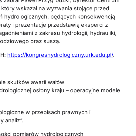
os zabrał Paweł Przygrodzki, Dyrektor Centrum
 który wskazał na wyzwania stojące przed
żeń hydrologicznych, będących konsekwencją
raty i prezentacje przedstawią eksperci z
adnieniami z zakresu hydrologii, hydrauliki,
wodziowego oraz suszą.
KH:
https://kongreshydrologiczny.urk.edu.pl/
.
nie skutków awarii wałów
ologicznej osłony kraju – operacyjne modele
rologiczne w przepisach prawnych i
 analiz”.
dności pomiarów hydrologicznych