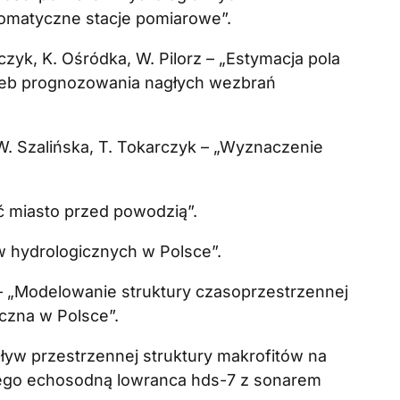
tomatyczne stacje pomiarowe”.
rczyk, K. Ośródka, W. Pilorz – „Estymacja pola
zeb prognozowania nagłych wezbrań
. Szalińska, T. Tokarczyk – „Wyznaczenie
ć miasto przed powodzią”.
 hydrologicznych w Polsce”.
 – „Modelowanie struktury czasoprzestrzennej
czna w Polsce”.
ływ przestrzennej struktury makrofitów na
wego echosodną lowranca hds-7 z sonarem