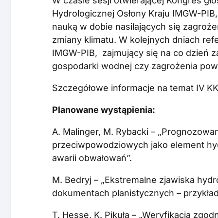
W czasie sesji otwierającej Kongres gł
Hydrologicznej Osłony Kraju IMGW-PIB,
nauką w dobie nasilających się zagro
zmiany klimatu. W kolejnych dniach refe
IMGW-PIB, zajmujący się na co dzień zag
gospodarki wodnej czy zagrożenia po
Szczegółowe informacje na temat IV K
Planowane wystąpienia:
A. Malinger, M. Rybacki – „Prognozowa
przeciwpowodziowych jako element hydr
awarii obwałowań”.
M. Bedryj – „Ekstremalne zjawiska hyd
dokumentach planistycznych – przykłady
T. Hesse, K. Pikuła – „Weryfikacja zgo