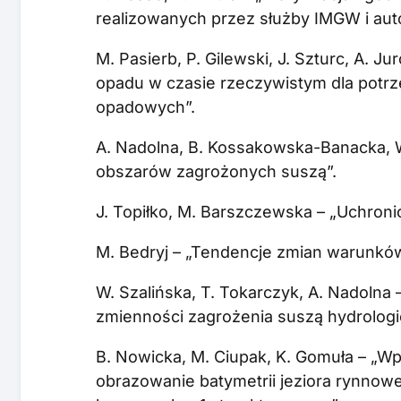
realizowanych przez służby IMGW i au
M. Pasierb, P. Gilewski, J. Szturc, A. Ju
opadu w czasie rzeczywistym dla potr
opadowych”.
A. Nadolna, B. Kossakowska-Banacka, W
obszarów zagrożonych suszą”.
J. Topiłko, M. Barszczewska – „Uchroni
M. Bedryj – „Tendencje zmian warunków
W. Szalińska, T. Tokarczyk, A. Nadolna
zmienności zagrożenia suszą hydrologi
B. Nowicka, M. Ciupak, K. Gomuła – „Wp
obrazowanie batymetrii jeziora rynno