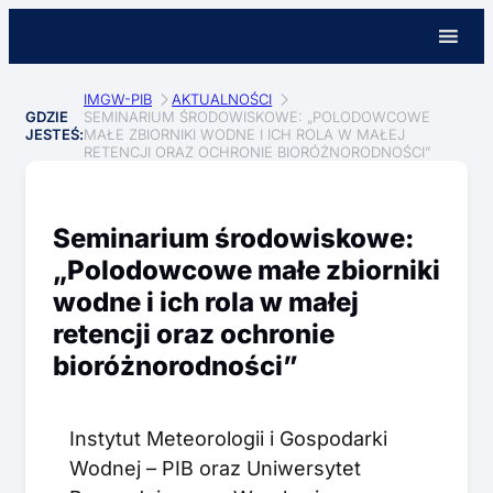
IMGW-PIB
AKTUALNOŚCI
GDZIE
SEMINARIUM ŚRODOWISKOWE: „POLODOWCOWE
JESTEŚ:
MAŁE ZBIORNIKI WODNE I ICH ROLA W MAŁEJ
RETENCJI ORAZ OCHRONIE BIORÓŻNORODNOŚCI”
Seminarium środowiskowe:
„Polodowcowe małe zbiorniki
wodne i ich rola w małej
retencji oraz ochronie
bioróżnorodności”
Instytut Meteorologii i Gospodarki
Wodnej – PIB oraz Uniwersytet