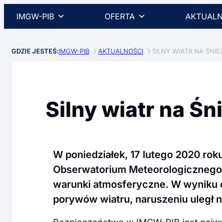
IMGW-PIB
OFERTA
AKTUALN
GDZIE JESTEŚ:
IMGW-PIB
AKTUALNOŚCI
SILNY WIATR NA ŚNIE
Silny wiatr na Śn
W poniedziałek, 17 lutego 2020 ro
Obserwatorium Meteorologicznego
warunki atmosferyczne. W wyniku o
porywów wiatru, naruszeniu uległ 