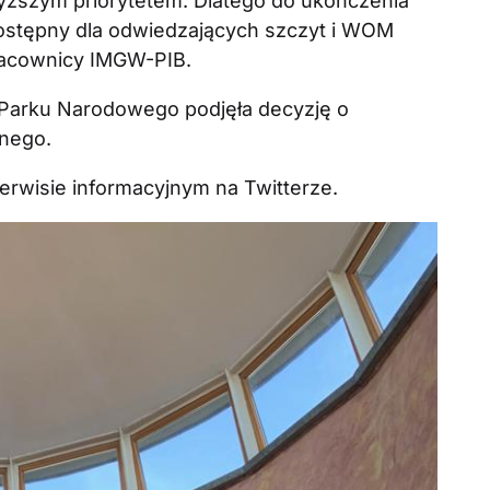
ższym priorytetem. Dlatego do ukończenia
dostępny dla odwiedzających szczyt i WOM
pracownicy IMGW-PIB.
Parku Narodowego podjęła decyzję o
znego.
erwisie informacyjnym na Twitterze.