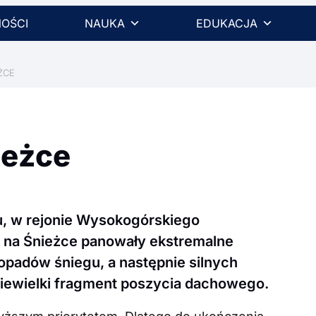
OŚCI
NAUKA
EDUKACJA
ŻCE
ieżce
ku, w rejonie Wysokogórskiego
 na Śnieżce panowały ekstremalne
padów śniegu, a następnie silnych
niewielki fragment poszycia dachowego.