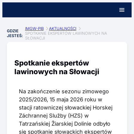
IMGW-PIB
AKTUALNOŚCI
GDZIE
SPOTKANIE EKSPERTÓW LAWINOWYCH NA
JESTEŚ:
SŁOWACJI
Spotkanie ekspertów
lawinowych na Słowacji
Na zakończenie sezonu zimowego
2025/2026, 15 maja 2026 roku w
stacji ratowniczej słowackiej Horskej
Záchrannej Služby (HZS) w
Tatrzańskiej Žiarskiej Dolinie odbyło
się spotkanie słowackich ekspertów