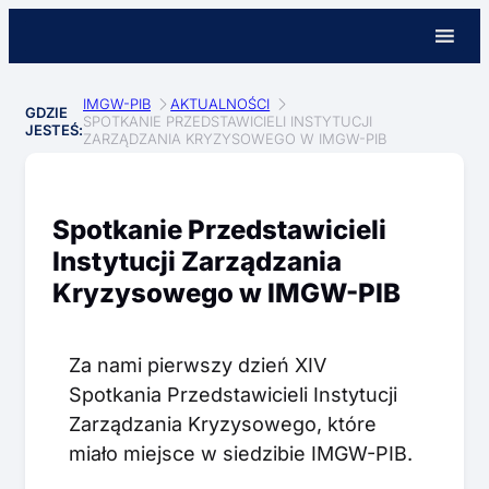
IMGW-PIB
AKTUALNOŚCI
GDZIE
SPOTKANIE PRZEDSTAWICIELI INSTYTUCJI
JESTEŚ:
ZARZĄDZANIA KRYZYSOWEGO W IMGW-PIB
Spotkanie Przedstawicieli
Instytucji Zarządzania
Kryzysowego w IMGW-PIB
Za nami pierwszy dzień XIV
Spotkania Przedstawicieli Instytucji
Zarządzania Kryzysowego, które
miało miejsce w siedzibie IMGW-PIB.