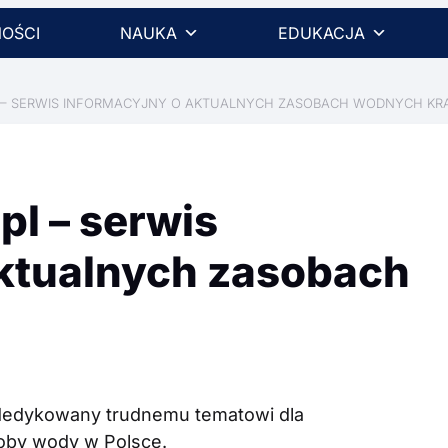
OŚCI
NAUKA
EDUKACJA
 – SERWIS INFORMACYJNY O AKTUALNYCH ZASOBACH WODNYCH KR
l – serwis
aktualnych zasobach
s dedykowany trudnemu tematowi dla
asoby wody w Polsce.