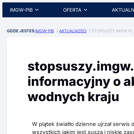
IMGW-PIB
OFERTA
AKTUALN
GDZIE JESTEŚ:
IMGW-PIB
AKTUALNOŚCI
STOPSUSZY.IMGW.PL
stopsuszy.imgw.p
informacyjny o 
wodnych kraju
W piątek światło dzienne ujrzał serwi
wszystkich jakim jest susza i niskie z