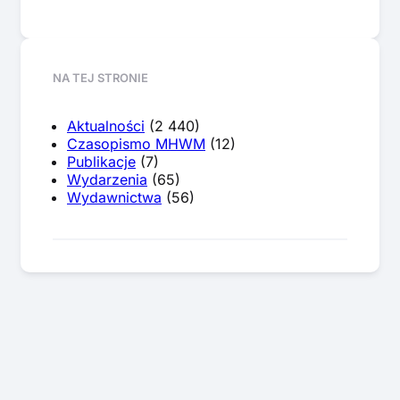
NA TEJ STRONIE
Aktualności
(2 440)
Czasopismo MHWM
(12)
Publikacje
(7)
Wydarzenia
(65)
Wydawnictwa
(56)