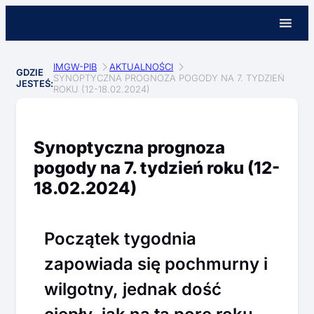
IMGW-PIB
AKTUALNOŚCI
GDZIE
SYNOPTYCZNA PROGNOZA POGODY NA 7. TYDZIEŃ
JESTEŚ:
ROKU (12-18.02.2024)
Synoptyczna prognoza
pogody na 7. tydzień roku (12-
18.02.2024)
Początek tygodnia
zapowiada się pochmurny i
wilgotny, jednak dość