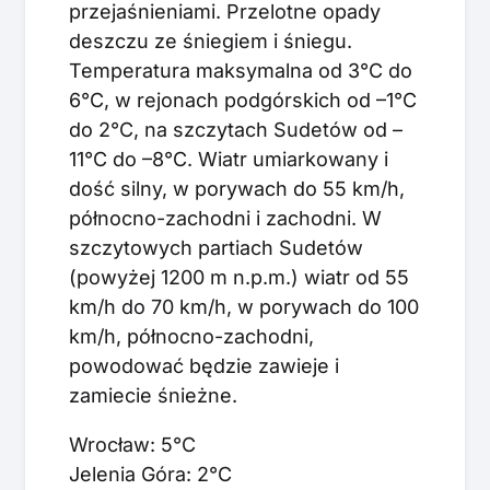
przejaśnieniami. Przelotne opady
deszczu ze śniegiem i śniegu.
Temperatura maksymalna od 3°C do
6°C, w rejonach podgórskich od –1°C
do 2°C, na szczytach Sudetów od –
11°C do –8°C. Wiatr umiarkowany i
dość silny, w porywach do 55 km/h,
północno-zachodni i zachodni. W
szczytowych partiach Sudetów
(powyżej 1200 m n.p.m.) wiatr od 55
km/h do 70 km/h, w porywach do 100
km/h, północno-zachodni,
powodować będzie zawieje i
zamiecie śnieżne.
Wrocław: 5°C
Jelenia Góra: 2°C