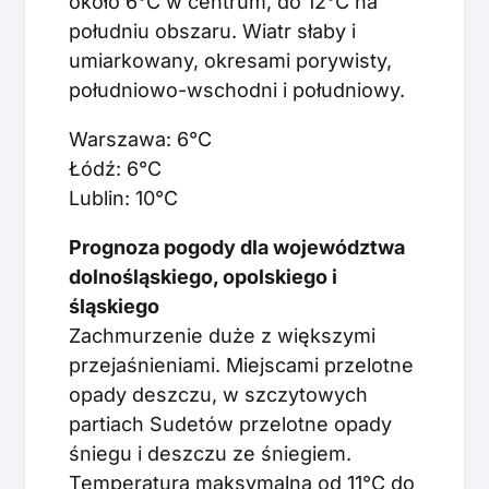
około 6°C w centrum, do 12°C na
południu obszaru. Wiatr słaby i
umiarkowany, okresami porywisty,
południowo-wschodni i południowy.
Warszawa: 6°C
Łódź: 6°C
Lublin: 10°C
Prognoza pogody dla województwa
dolnośląskiego, opolskiego i
śląskiego
Zachmurzenie duże z większymi
przejaśnieniami. Miejscami przelotne
opady deszczu, w szczytowych
partiach Sudetów przelotne opady
śniegu i deszczu ze śniegiem.
Temperatura maksymalna od 11°C do