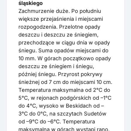
śląskiego
Zachmurzenie duże. Po południu
większe przejaśnienia i miejscami
rozpogodzenia. Przelotne opady
deszczu i deszczu ze śniegiem,
przechodzące w ciągu dnia w opady
śniegu. Suma opadów miejscami do
10 mm. W górach początkowo opady
deszczu ze śniegiem i śniegu,
później śniegu. Przyrost pokrywy
śnieżnej od 7 cm do miejscami 10 cm.
Temperatura maksymalna od 2°C do
5°C, w rejonach podgórskich od –1°C
do 4°C, wysoko w Beskidach od –
3°C do 0°C, na szczytach Sudetów
od –9°C do –6°C. Temperatura
maksymalna w górach wystąpi rano,