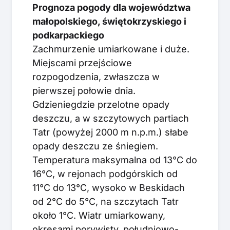
Prognoza pogody dla województwa
małopolskiego, świętokrzyskiego i
podkarpackiego
Zachmurzenie umiarkowane i duże.
Miejscami przejściowe
rozpogodzenia, zwłaszcza w
pierwszej połowie dnia.
Gdzieniegdzie przelotne opady
deszczu, a w szczytowych partiach
Tatr (powyżej 2000 m n.p.m.) słabe
opady deszczu ze śniegiem.
Temperatura maksymalna od 13°C do
16°C, w rejonach podgórskich od
11°C do 13°C, wysoko w Beskidach
od 2°C do 5°C, na szczytach Tatr
około 1°C. Wiatr umiarkowany,
okresami porywisty, południowo-