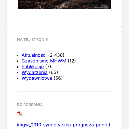
NA TEJ STRONIE
Aktualności
(2 438)
Czasopismo MHWM
(12)
Publikacje
(7)
Wydarzenia
(65)
Wydawnictwa
(56)
DO POBRANIA
imgw_0310-synoptyczna-prognoza-pogod