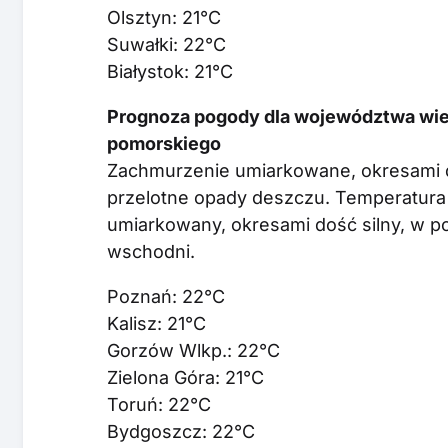
Olsztyn: 21°C
Suwałki: 22°C
Białystok: 21°C
Prognoza pogody dla województwa wiel
pomorskiego
Zachmurzenie umiarkowane, okresami d
przelotne opady deszczu. Temperatura
umiarkowany, okresami dość silny, w p
wschodni.
Poznań: 22°C
Kalisz: 21°C
Gorzów Wlkp.: 22°C
Zielona Góra: 21°C
Toruń: 22°C
Bydgoszcz: 22°C