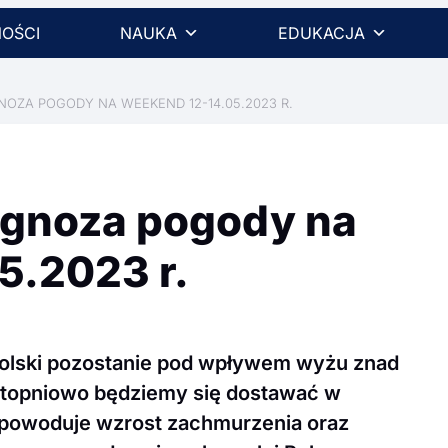
OŚCI
NAUKA
EDUKACJA
OZA POGODY NA WEEKEND 12-14.05.2023 R.
ognoza pogody na
5.2023 r.
olski pozostanie pod wpływem wyżu znad
stopniowo będziemy się dostawać w
 spowoduje wzrost zachmurzenia oraz