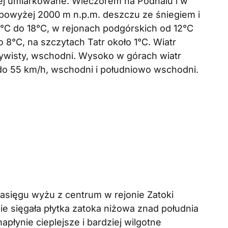
j umiarkowane. Wieczorem na Podhalu i w
powyżej 2000 m n.p.m. deszczu ze śniegiem i
°C do 18°C, w rejonach podgórskich od 12°C
8°C, na szczytach Tatr około 1°C. Wiatr
rywisty, wschodni. Wysoko w górach wiatr
do 55 km/h, wschodni i południowo wschodni.
asięgu wyżu z centrum w rejonie Zatoki
ie sięgała płytka zatoka niżowa znad południa
łynie cieplejsze i bardziej wilgotne