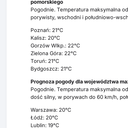
pomorskiego
Pogodnie. Temperatura maksymalna od 
porywisty, wschodni i południowo-wsch
Poznań: 21°C
Kalisz: 20°C
Gorzów Wlkp.: 22°C
Zielona Góra: 22°C
Toruń: 21°C
Bydgoszcz: 21°C
Prognoza pogody dla województwa mazo
Pogodnie. Temperatura maksymalna od 
dość silny, w porywach do 60 km/h, po
Warszawa: 20°C
Łódź: 20°C
Lublin: 19°C