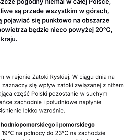
szcze pogodny niemal w całej Polsce,
liwe są przede wszystkim w górach,
ą pojawiać się punktowo na obszarze
powietrza będzie nieco powyżej 20°C,
kraju.
 w rejonie Zatoki Ryskiej. W ciągu dnia na
u zaznaczy się wpływ zatoki związanej z niżem
żająca część Polski pozostanie w suchym
rańce zachodnie i południowe napłynie
iśnienie lekko wzrośnie.
chodniopomorskiego i pomorskiego
19°C na północy do 23°C na zachodzie