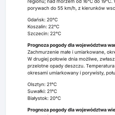
regionu; nad morzem od 16°C do 19°C. 
porywach do 55 km/h, z kierunków wsc
Gdańsk: 20°C
Koszalin: 22°C
Szczecin: 22°C
Prognoza pogody dla województwa war
Zachmurzenie małe i umiarkowane, okr
W drugiej połowie dnia możliwe, zwłas
przelotne opady deszczu. Temperatura 
okresami umiarkowany i porywisty, po
Olsztyn: 21°C
Suwałki: 21°C
Białystok: 20°C
Prognoza pogody dla województwa wiel