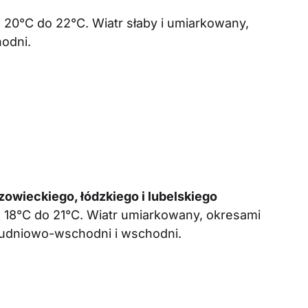
20°C do 22°C. Wiatr słaby i umiarkowany,
odni.
wieckiego, łódzkiego i lubelskiego
18°C do 21°C. Wiatr umiarkowany, okresami
łudniowo-wschodni i wschodni.