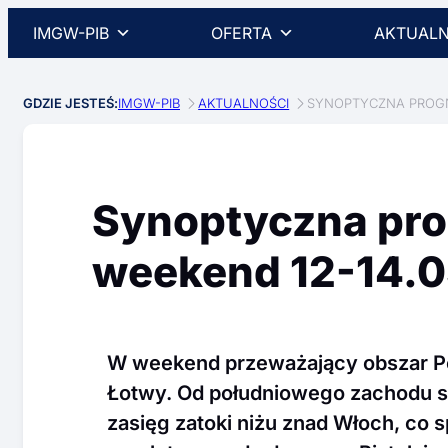
IMGW-PIB
OFERTA
AKTUALN
GDZIE JESTEŚ:
IMGW-PIB
AKTUALNOŚCI
SYNOPTYCZNA PROGN
Synoptyczna pr
weekend 12-14.0
W weekend przeważający obszar P
Łotwy. Od południowego zachodu 
zasięg zatoki niżu znad Włoch, co