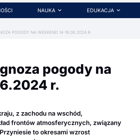
OŚCI
NAUKA
EDUKACJA
OZA POGODY NA WEEKEND 14-16.06.2024 R.
ognoza pogody na
6.2024 r.
raju, z zachodu na wschód,
kład frontów atmosferycznych, związany
 Przyniesie to okresami wzrost