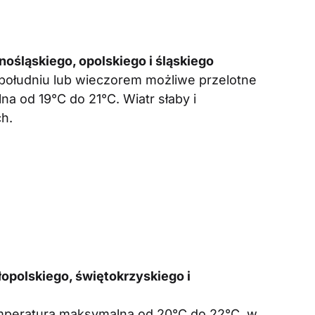
ośląskiego, opolskiego i śląskiego
południu lub wieczorem możliwe przelotne
 od 19°C do 21°C. Wiatr słaby i
h.
polskiego, świętokrzyskiego i
mperatura maksymalna od 20°C do 22°C, w