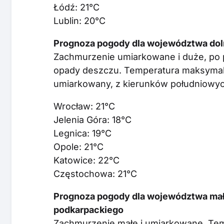
Łódź: 21°C
Lublin: 20°C
Prognoza pogody dla województwa doln
Zachmurzenie umiarkowane i duże, po 
opady deszczu. Temperatura maksymalna
umiarkowany, z kierunków południowyc
Wrocław: 21°C
Jelenia Góra: 18°C
Legnica: 19°C
Opole: 21°C
Katowice: 22°C
Częstochowa: 21°C
Prognoza pogody dla województwa mało
podkarpackiego
Zachmurzenie małe i umiarkowane. Te