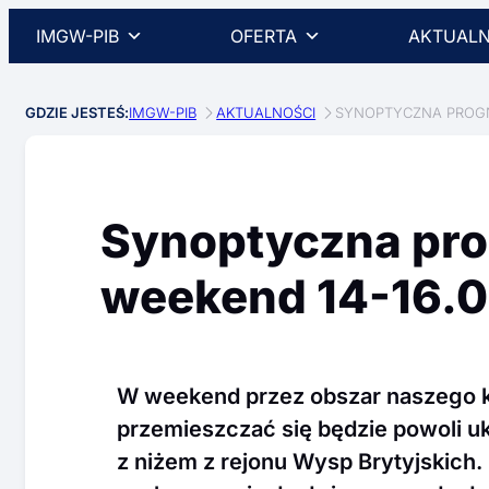
IMGW-PIB
OFERTA
AKTUALN
GDZIE JESTEŚ:
IMGW-PIB
AKTUALNOŚCI
SYNOPTYCZNA PROGN
Synoptyczna pr
weekend 14-16.0
W weekend przez obszar naszego k
przemieszczać się będzie powoli u
z niżem z rejonu Wysp Brytyjskich.