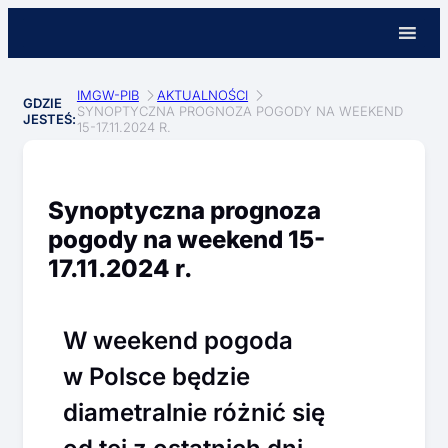
IMGW-PIB
AKTUALNOŚCI
GDZIE
SYNOPTYCZNA PROGNOZA POGODY NA WEEKEND
JESTEŚ:
15-17.11.2024 R.
Synoptyczna prognoza
pogody na weekend 15-
17.11.2024 r.
W weekend pogoda
w Polsce będzie
diametralnie różnić się